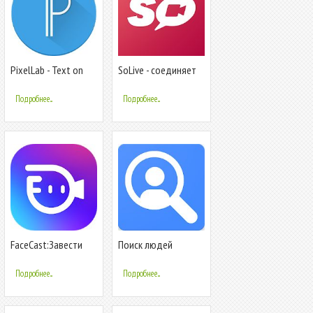
PixelLab - Text on
SoLive - соединяет
pictures
людей со всего
мира!
Подробнее...
Подробнее...
FaceCast:Завести
Поиск людей
Новые друзья,
общайтесь,Встретить
Подробнее...
Подробнее...