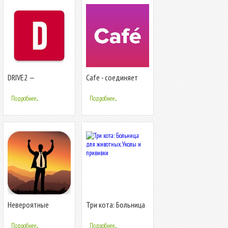
DRIVE2 —
Cafe - соединяет
сообщество машин
людей со всего
и людей
мира!
Подробнее...
Подробнее...
Невероятные
Три кота: Больница
Биографии
для животных.
Успешных Людей
Уколы и прививки
Подробнее...
Подробнее...