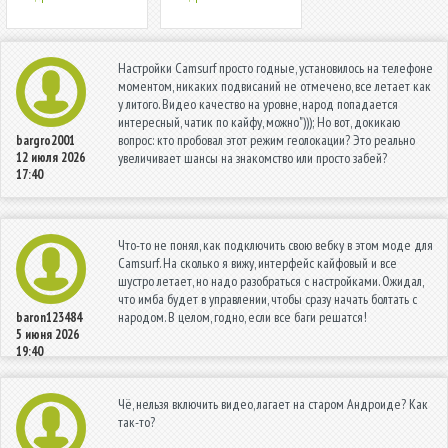
Настройки Camsurf просто годные, установилось на телефоне
моментом, никаких подвисаний не отмечено, все летает как
у литого. Видео качество на уровне, народ попадается
интересный, чатик по кайфу, можно"))); Но вот, докикаю
вопрос: кто пробовал этот режим геолокации? Это реально
bargro2001
12 июля 2026
увеличивает шансы на знакомство или просто забей?
17:40
Что-то не понял, как подключить свою вебку в этом моде для
Camsurf. На сколько я вижу, интерфейс кайфовый и все
шустро летает, но надо разобраться с настройками. Ожидал,
что имба будет в управлении, чтобы сразу начать болтать с
народом. В целом, годно, если все баги решатся!
baron123484
5 июня 2026
19:40
Чё, нельзя включить видео, лагает на старом Андроиде? Как
так-то?