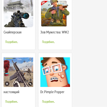
Снайперская
Зов Мужества: WW2
стрельба-
FPS Действие Игры
Критическое
Подробнее...
Подробнее...
действие Fps Game
настоящий
Dr. Pimple Popper
коммандос
критическое
Подробнее...
Подробнее...
действие игры