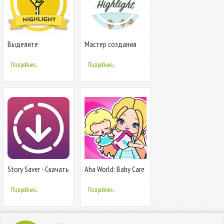
Выделите
Мастер создания
Создателей
обложек для
Обложки для
Instagram -
Подробнее...
Подробнее...
Instagram Story
StoryLight
Story Saver - Скачать
Aha World: Baby Care
Story, IGTV, Highlight
Подробнее...
Подробнее...