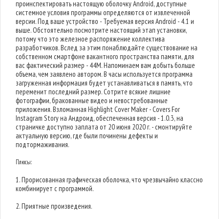
проинспектировать настоящую оболочку Android, доступные
системное условия программы определяются от извлеченной
версии. Под ваше устройство - Требуемая версия Android - 4.1 и
выше. Обстоятельно посмотрите настоящий этап установки,
потому что это железное распоряжение коллектива
разработчиков. Вслед за этим понаблюдайте существование на
собственном смартфоне вакантного пространства памяти, для
вас фактический размер - 44M. Напоминаем вам добыть больше
объема, чем заявлено автором. В часы используется программа
загруженная информация будет устанавливаться в память, что
переменит последний размер. Сотрите всякие лишние
фотографии, бракованные видео и невостребованные
приложения. Взломанная Highlight Cover Maker - Covers For
Instagram Story на Андроид, обеспеченная версия - 1.0.3, на
страничке доступно заплата от 20 июня 2020 г. - смонтируйте
актуальную версию, где были починены дефекты и
подтормаживания.
Плюсы:
1. Прорисованная графическая оболочка, что чрезвычайно классно
комбинирует с программой.
2. Приятные произведения.