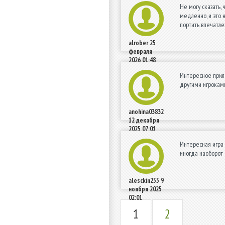
Не могу сказать,
медленно, и это 
портить впечатле
alrober
25
февраля
2026 01:48
Интересное прило
другими игроками
anohina03832
12 декабря
2025 07:01
Интересная игра 
иногда наоборот 
alesckin255
9
ноября 2025
02:01
1
2