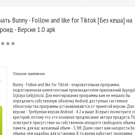
чать Bunny - Follow and like for Tiktok [Без кеша] на
роид - Версия 1.0 apk
Описание приложения
-
Bunny - Follow and like for Tiktok - очаровательная программа,
подготовленная компетентным производителем приложений Ayşegül
Üçkaya Geliştiricisi. Для монтирования программы вам не мешало бы
определить собственную оболочку Android, доступные системное
обязательства программы устанавливаются от принятой версии. Для
версии - Требуемая версия Android - 4.2 и выше. Всерьез посмотрите э
критерий, потому что это основное предписание автора продукта. П
осмотрите присутствие на собственном аппарате свободного объем
памяти, для вас желаемый объем - 5,5M. Даем совет вам наскрести б
объема, чем надобно для установки. В то время работает программа