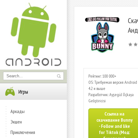
Ска
Анд
Рейтинг: 100 000+
OS: Требуемая версия Android 
4.2 и выше
Игры
Разработчик: Ayşegül Üçkaya
Geliştiricisi
Аркады
Ссылка на
скачивание Bunny
Экшен
- Follow and like
Приключения
for Tiktok (Мод: