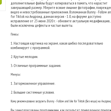
дополнительные файлы будут копироваться в память, что нарастит
завершающий размер. Уберите всякие лишние фотографии, поврежд
видео и невостребованные приложения. Взломанная Bunny - Follow and
for Tiktok на Андроид, данная версия - 1.0, на форуме доступно
исправление от 23 июня 2020 г. - обновите актуальную модификацию,
были исключены дефекты и частые вылеты.
Плюсы:
1. Настоящая картинка на экране, какая шибко последовательно
комбинирует с программой.
2. Крутые мелодии.
3. Отличные программные задания.
Минусы:
1. Заторможенное управление.
2. Большие системные условия.
Кому рекомендовано загрузить Bunny - Follow and like for Tiktok (Без кеша) на Андрои
Вы заинтересованы программами, как результат приведенное прило