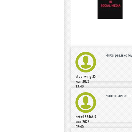
Имба, реально го
aloehwing
25
мая 2026
12:40
Контент летает н
aztek38466
9
мая 2026
02:40