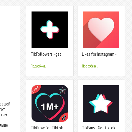
TikFollowers - get
Likes for Instagram -
tiktok followers &
follow hashtags
tiktok likes
Подробнее...
Подробнее...
 вашей
тот
отом
а
ольше
TikGrow for Tiktok
TikFans - Get tiktok