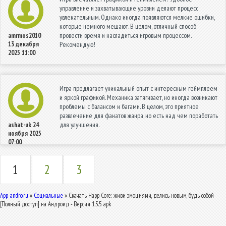
управление и захватывающие уровни делают процесс
увлекательным. Однако иногда появляются мелкие ошибки,
которые немного мешают. В целом, отличный способ
провести время и насладиться игровым процессом.
amrmos2010
13 декабря
Рекомендую!
2025 11:00
Игра предлагает уникальный опыт с интересным геймплеем
и яркой графикой. Механика затягивает, но иногда возникают
проблемы с балансом и багами. В целом, это приятное
развлечение для фанатов жанра, но есть над чем поработать
для улучшения.
ashat-uk
24
ноября 2025
07:00
1
2
3
App-andro.ru
»
Социальные
» Скачать Happ Core: живи эмоциями, делись новым, будь собой
[Полный доступ] на Андроид - Версия 1.5.5 apk