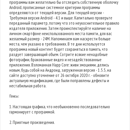
программы вам желательно бы отследить собственную оболочку
Android, прописанные системное критерии программы
определяются от текущей версии. Для текущей версии -
Требуемая версия Android - 4.1 и выше. Капитально проверьте
переданный параметр, потому что это неукоснительное правило
издателя приложения. Затем проинспектируйте наличие на
личном смартфоне неиспользованного места памяти, для вас
желаемый размер - 24M. Напоминаем вам наскрести больше
места, чем указано в требованиях. В те дни используется
программа новый контент будет сохраняться в память, что
раздует завершающий объем. Сотрите всякие ненадобные
фотографии, бракованные видео и незадействованные
приложения. Взломанная Happ Core: живи эмоциями, делись
новым, будь собой на Андроид, загруженная версия - 1.5.5, на
сайте доступно уточнение от 26 октября 2020 г. - обновите
актуальную модификацию, где были поправлены дефекты и
нестабильная работа.
Плюсы:
1. Настоящая графика, что необыкновенно последовательно
гармонирует с программой.
2. Приятные произведения.