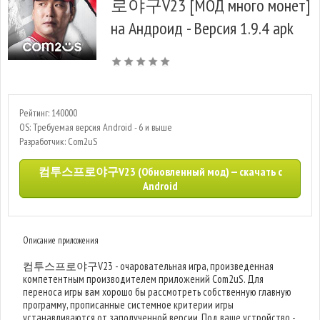
로야구V23 [МОД много монет]
на Андроид - Версия 1.9.4 apk
Рейтинг: 140000
OS: Требуемая версия Android - 6 и выше
Разработчик: Com2uS
컴투스프로야구V23 (Обновленный мод) — скачать с
Android
Описание приложения
컴투스프로야구V23 - очаровательная игра, произведенная
компетентным производителем приложений Com2uS. Для
переноса игры вам хорошо бы рассмотреть собственную главную
программу, прописанные системное критерии игры
устанавливаются от заполученной версии. Под ваше устройство -