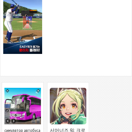
симулятор автобуса
서머너즈 워: 크로