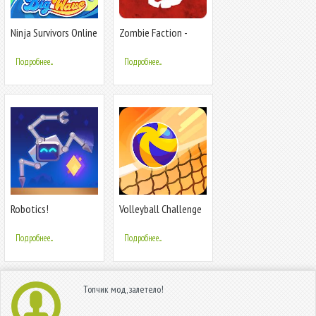
Ninja Survivors Online
Zombie Faction -
Battle Games for a
New World
Подробнее...
Подробнее...
Robotics!
Volleyball Challenge
2024
Подробнее...
Подробнее...
Топчик мод, залетело!