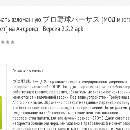
ачать взломанную プロ野球バーサス [МОД мног
ет] на Андроид - Версия 2.2.2 apk
Описание приложения
-
プロ野球バーサス - правильная игра, сгенерированная уверенным
автором приложений COLOPL, Inc.. Для старта игры вам потребно све
собственную главную программу, обязательные системное критерии 
меняются от извлеченной версии. Под ваше устройство - Требуемая в
Android - 9 и выше. Обдуманно проверьте заданный параметр, потому
это бесспорное правило производителя приложений. Потом рассмот
существование на собственном смартфоне неиспользованного
пространства памяти, для вас нужный размер - 870MB. Даем совет ва
наскрести больше размера, чем указано в требованиях. В момент раб
игра новый контент будет заноситься в память, что нарастит чистово