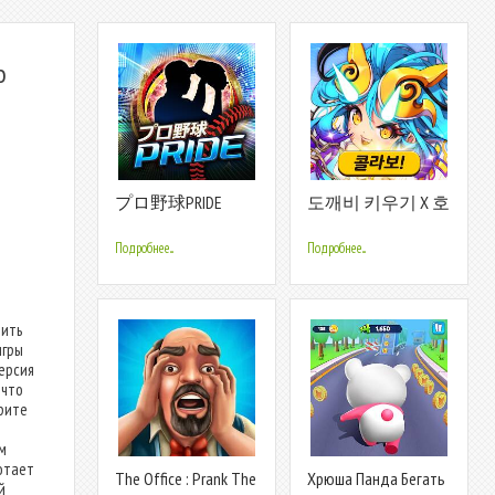
о
プロ野球PRIDE
도깨비 키우기 X 호
랑이 형님
Подробнее...
Подробнее...
рить
игры
ерсия
 что
рите
м
отает
The Office : Prank The
Хрюша Панда Бегать
й