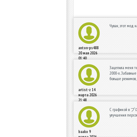
Чувак, этот мод
anton-ps488
20 мая 2026
01:40
Зацепила меня те
2000-х. Забавные
больше режимов, 
artist-z
14
марта 2026
21:48
С графикой в プロ
улучшения персон
baako
9
марта 2026