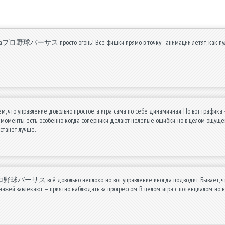
 наプロ野球バーサス просто огонь! Все фишки прямо в точку - анимации летят, как пуля, а
м, что управление довольно простое, а игра сама по себе динамичная. Но вот графика —
 моменты есть, особенно когда соперники делают нелепые ошибки, но в целом ощущение
станет лучше.
野球バーサス всё довольно неплохо, но вот управление иногда подводит. Бывает, что б
ажей завлекают — приятно наблюдать за прогрессом. В целом, игра с потенциалом, но