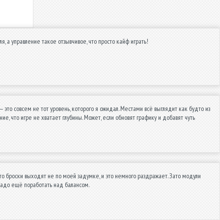
 управление такое отзывчивое, что просто кайф играть!
 это совсем не тот уровень, которого я ожидал. Местами всё выглядит как будто из
, что игре не хватает глубины. Может, если обновят графику и добавят чуть
роски выходят не по моей задумке, и это немного раздражает. Зато модули
 надо ещё поработать над балансом.