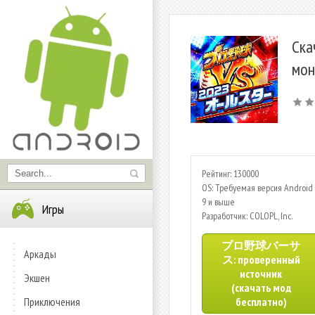
Ск
мон
Рейтинг: 130000
OS: Требуемая версия Android 
9 и выше
Игры
Разработчик: COLOPL, Inc.
プロ野球バーサ
Аркады
ス: проверенный
источник
Экшен
(скачать мод
Приключения
бесплатно)