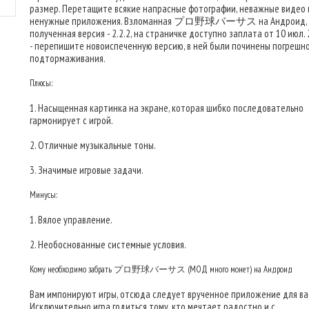
размер. Перетащите всякие напрасные фотографии, неважные видео 
ненужные приложения. Взломанная プロ野球バーサス на Андроид,
полученная версия - 2.2.2, на страничке доступно заплата от 10 июл. 2
- перепишите новоиспеченную версию, в ней были починены погрешн
подтормаживания.
Плюсы:
1. Насыщенная картинка на экране, которая шибко последовательно
гармонирует с игрой.
2. Отличные музыкальные тоны.
3. Значимые игровые задачи.
Минусы:
1. Вялое управление.
2. Необоснованные системные условия.
Кому необходимо забрать プロ野球バーサス (МОД много монет) на Андроид
Вам импонируют игры, отсюда следует врученное приложение для ва
Исключительно игра годиться тому, кто мечтает радостно и с