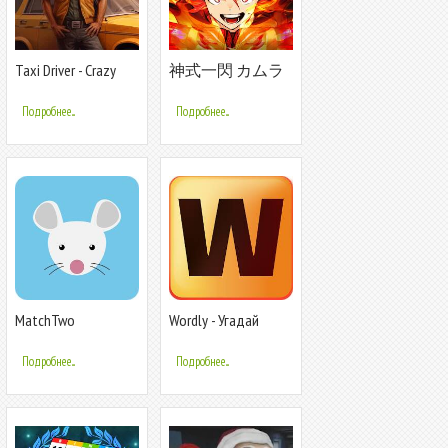
Taxi Driver - Crazy
神式一閃 カムラ
Taxi Games
イトライブ
Подробнее...
Подробнее...
MatchTwo
Wordly - Угадай
слово
Подробнее...
Подробнее...