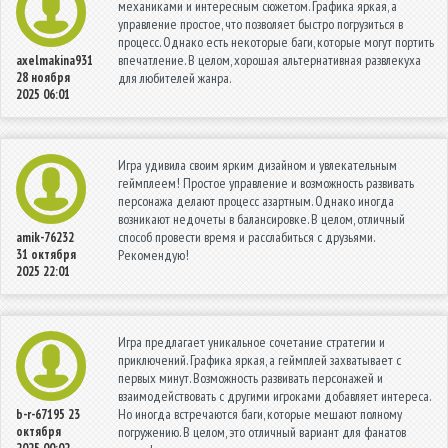
механиками и интересным сюжетом. Графика яркая, а
управление простое, что позволяет быстро погрузиться в
процесс. Однако есть некоторые баги, которые могут портить
впечатление. В целом, хорошая альтернативная развлекуха
axelmakina931
28 ноября
для любителей жанра.
2025 06:01
Игра удивила своим ярким дизайном и увлекательным
геймплеем! Простое управление и возможность развивать
персонажа делают процесс азартным. Однако иногда
возникают недочеты в балансировке. В целом, отличный
способ провести время и расслабиться с друзьями.
amik-76232
31 октября
Рекомендую!
2025 22:01
Игра предлагает уникальное сочетание стратегии и
приключений. Графика яркая, а геймплей захватывает с
первых минут. Возможность развивать персонажей и
взаимодействовать с другими игроками добавляет интереса.
Но иногда встречаются баги, которые мешают полному
b-r-67195
23
октября
погружению. В целом, это отличный вариант для фанатов