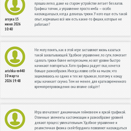
прошла легко, даже на старом устройстве летает без лагов.
Графика топчик, а управление просто имба — особо
наслаждаешься, когда делаешь трюки. У кого еще есть такой
опыт, нормально всё или есть какие-то фишки, которые не
arsyxa
15
июня 2026
работают?
10:40
Не могу понять, как в этой игре заставляют жизнь казаться
такой захватывающей. Удобное управление, по сути, помогает
сделать трюки более интересными, но вот уровни быстро
начинают повторяться. Хотя графика радует глаз, хочется
больше разнообразия. Иногда ловлю себя на мысли, что
arishka-m440
10 марта
зацикливаюсь на одних и тех же прыжках, поэтому к концу
2026 19:48
игры начинает скучно. Тем не менее, для кратковременного
времяпрепровождения она вполне сойдёт!
Игра впечатляет динамичным геймплеем и яркой графикой.
Отличные элементы кастомизации и разнообразие уровней
делают процесс увлекательным. Удобное управление и
реалистичная физика скейтбординга позволяют наслаждаться