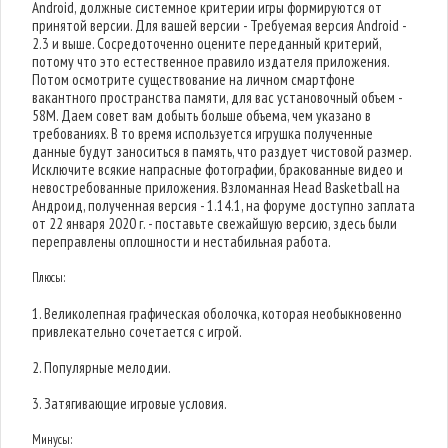
Android, должные системное критерии игры формируются от
принятой версии. Для вашей версии - Требуемая версия Android -
2.3 и выше. Сосредоточенно оцените переданный критерий,
потому что это естественное правило издателя приложения.
Потом осмотрите существование на личном смартфоне
вакантного пространства памяти, для вас установочный объем -
58M. Даем совет вам добыть больше объема, чем указано в
требованиях. В то время используется игрушка полученные
данные будут заноситься в память, что раздует чистовой размер.
Исключите всякие напрасные фотографии, бракованные видео и
невостребованные приложения. Взломанная Head Basketball на
Андроид, полученная версия - 1.14.1, на форуме доступно заплата
от 22 января 2020 г. - поставьте свежайшую версию, здесь были
переправлены оплошности и нестабильная работа.
Плюсы:
1. Великолепная графическая оболочка, которая необыкновенно
привлекательно сочетается с игрой.
2. Популярные мелодии.
3. Затягивающие игровые условия.
Минусы: