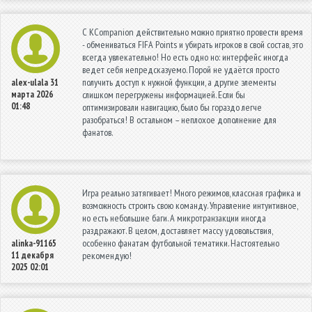
С КCompanion действительно можно приятно провести время
- обмениваться FIFA Points и убирать игроков в свой состав, это
всегда увлекательно! Но есть одно но: интерфейс иногда
ведет себя непредсказуемо. Порой не удаётся просто
получить доступ к нужной функции, а другие элементы
alex-ulala
31
марта 2026
слишком перегружены информацией. Если бы
01:48
оптимизировали навигацию, было бы гораздо легче
разобраться! В остальном – неплохое дополнение для
фанатов.
Игра реально затягивает! Много режимов, классная графика и
возможность строить свою команду. Управление интуитивное,
но есть небольшие баги. А микротранзакции иногда
раздражают. В целом, доставляет массу удовольствия,
особенно фанатам футбольной тематики. Настоятельно
alinka-91165
11 декабря
рекомендую!
2025 02:01