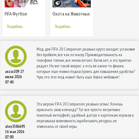
FIFA Футбол
Охота на Животных
Снайперский
Подробнее...
Подробнее...
Мод для FIFA 20 Companion реально круто заходит, установил
без проблем, все как по маслу. Производительность на
телефоне топчик, все меню летает, багов нет, а это приятно
радует. Но вот такой вопрос: а есть ли какие-то фишки,
которые еще можно поднастроить для повышения удобства?
axzar209
27
июня 2026
Чую, что этот мод может быть еще более имбовым!
07:40
Эта версия FIFA 20 Companion реально огонь! Хочешь
прокачать свою команду? Тут все просто: интуитивно
понятный интерфейс, удобный доступ к карточкам игроков и
нереальная возможность зарабатывать ресурсы, не
отвлекаясь от своей игры.
alex3586695
16 мая 2026
07:00