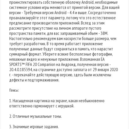
проинспектировать собственную оболочку Android, необходимые
системное условия игры меняются от принятой версии. Для вашей
версии - Требуемая версия Android - 4.4 и выше. Сосредоточенно
проанализируйте этот параметр, потому что это естественное
предписание производителя приложений. Вслед за этим
рассмотрите присутствие на личном аппарате пустого
пространства памяти, для вас запрашиваемый объем - 38M.
Настоятельно рекомендуем вам наскрести больше размера, чем
требует разработчик. В то время работает приложение
полученные данные будут сохраняться в память, что нарастит
суммарный формат. Уберите всякие бесполезные фотографии,
неважные видео и ненужные приложения. Взломанная EA
SPORTS™ FIFA 20 Companion на Андроид, полученная версия -
20.4.0.185394, на страничке доступно заплата от 29 января 2020
г. - перекачайте действующую версию, здесь были исключены
дефекты и подтормаживания.
Плюсы:
1. Насыщенная картинка на экране, какая необыкновенно
ответственно гармонирует с игрушкой.
2. Отличные музыкальные тоны.
3. Значимые игровые задания.