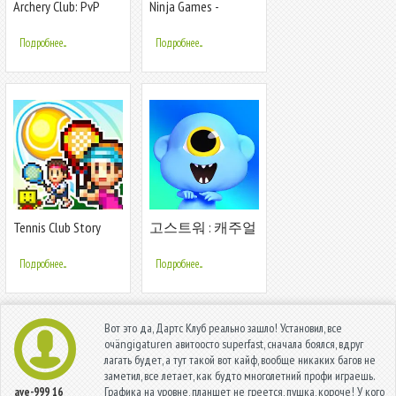
Archery Club: PvP
Ninja Games -
Multiplayer
Fighting Club Legacy
Подробнее...
Подробнее...
Tennis Club Story
고스트워 : 캐주얼
배틀 아레나
Подробнее...
Подробнее...
Вот это да, Дартс Клуб реально зашло! Установил, все
очängigaturen авитоосто superfast, сначала боялся, вдруг
лагать будет, а тут такой вот кайф, вообще никаких багов не
заметил, все летает, как будто многолетний профи играешь.
Графика на уровне, планшет не греется, пушка, короче! У кого
ave-999
16