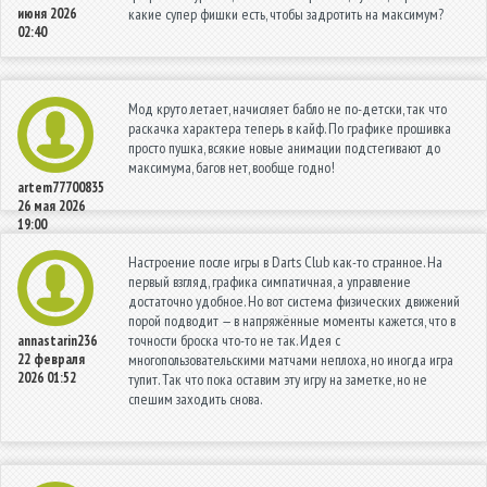
июня 2026
какие супер фишки есть, чтобы задротить на максимум?
02:40
Мод круто летает, начисляет бабло️ не по-детски, так что
раскачка характера теперь в кайф. По графике прошивка
просто пушка, всякие новые анимации подстегивают до
максимума, багов нет, вообще годно!
artem77700835
26 мая 2026
19:00
Настроение после игры в Darts Club как-то странное. На
первый взгляд, графика симпатичная, а управление
достаточно удобное. Но вот система физических движений
порой подводит — в напряжённые моменты кажется, что в
точности броска что-то не так. Идея с
annastarin236
22 февраля
многопользовательскими матчами неплоха, но иногда игра
2026 01:52
тупит. Так что пока оставим эту игру на заметке, но не
спешим заходить снова.