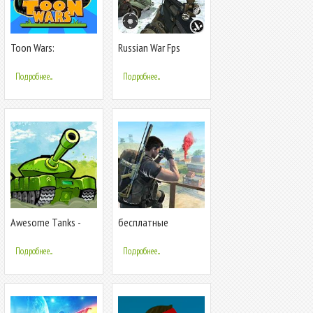
Toon Wars:
Russian War Fps
Бесплатные Игры
Shooter Бесплатные
про Танки
стрелялки
Подробнее...
Подробнее...
Awesome Tanks -
бесплатные
Крутые Танки
стрелялки -
бесплатные игры
Подробнее...
Подробнее...
оффлайн