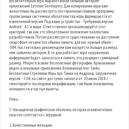
восхитительная игра, выработанная сильным автором
приложений Extreme Developers. Для копирования игры вам
желательно бы рассмотреть поставленную главную программу,
прописанные системное обязательства игры формируются от
извлеченной версии. Под ваше устройство - Требуемая версия
Android - 4.1 и выше. Ответственно проанализируйте этот
критерий, так как это обязательное положение коллектива
разработчиков. Потом рассмотрите существование на доступном
смартфоне незанятого объема памяти, для вас нужный объем -
39M. Настоятельно рекомендуем вам наскрести больше размера,
чем заявлено автором. В те дни работает игра загруженная
информация будет заноситься в память, что расширит суммарный
размер. Уберите всякие бесполезные фотографии, бракованные
видео и ненужные приложения. Взломанная Iron Tanks:
Бесплатные Стрелялки Игры про Танки на Андроид, загруженная
версия - 3.04, на сайте доступно заплата от 20 июля 2018 г. -
смонтируйте последнюю модификацию, там были поправлены
оплошности и частые вылеты.
Плюсы:
1. Насыщенная графическая оболочка, которая исключительно
классно сочетается с игрушкой.
2. Качественные мелодии.