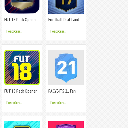
FUT 18 Pack Opener
Football Draft and
by DevCro
Pack Opener 19
Подробнее...
Подробнее...
FUT 18 Pack Opener
PACYBITS 21 Fan
by Mrkva
Edition - draft and
pack simulator
Подробнее...
Подробнее...