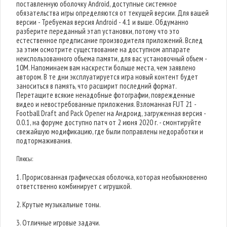
поставленную оболочку Android, доступные системное
обязательства игры определяются от текущей версии. Для вашей
версии - Требуемая версия Android - 4.1 и выше. Обдуманно
разберите переданный этап установки, потому что это
естественное предписание производителя приложений. Вслед
за этим осмотрите существование на доступном аппарате
неиспользованного объема памяти, для вас установочный объем -
10M. Напоминаем вам наскрести больше места, чем заявлено
автором. В те дни эксплуатируется игра новый контент будет
заноситься в память, что расширит последний формат.
Перетащите всякие ненадобные фотографии, поврежденные
видео и невостребованные приложения. Взломанная FUT 21 -
Football Draft and Pack Opener на Андроид, загруженная версия -
0.0.1, на форуме доступно патч от 2 июня 2020 г. - смонтируйте
свежайшую модификацию, где были поправлены недоработки и
подтормаживания.
Плюсы:
1. Прорисованная графическая оболочка, которая необыкновенно
ответственно комбинирует с игрушкой.
2. Крутые музыкальные тоны.
3. Отличные игровые задачи.