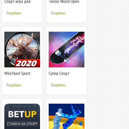
Спорт игра для
Tennis World Open
двоих человек -
2020: Спорт Игры -
сумо теннис футбол
Теннис
Подробнее...
Подробнее...
Wild Hunt:Sport
Супер Спорт
Hunting Games.
Скейтборд Гонки -
Спортивная Охота
Круто Скейтер
Подробнее...
Подробнее...
3D
Город