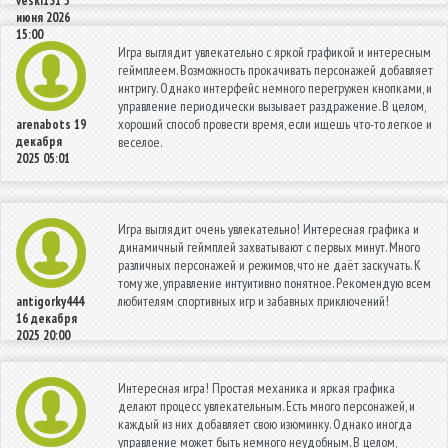
veski131
5
июня 2026
15:00
Игра выглядит увлекательно с яркой графикой и интересным
геймплеем. Возможность прокачивать персонажей добавляет
интригу. Однако интерфейс немного перегружен кнопками, и
управление периодически вызывает раздражение. В целом,
хороший способ провести время, если ищешь что-то легкое и
arenabots
19
декабря
веселое.
2025 05:01
Игра выглядит очень увлекательно! Интересная графика и
динамичный геймплей захватывают с первых минут. Много
различных персонажей и режимов, что не даёт заскучать. К
тому же, управление интуитивно понятное. Рекомендую всем
любителям спортивных игр и забавных приключений!
antigorky444
16 декабря
2025 20:00
Интересная игра! Простая механика и яркая графика
делают процесс увлекательным. Есть много персонажей, и
каждый из них добавляет свою изюминку. Однако иногда
управление может быть немного неудобным. В целом,