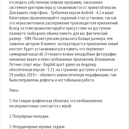
отследить собственную главную программу, заказанные
системное критерии игры устанавливаются от принятой версии.
Для вашего смартфона - Требуемая версия Android - 4.2 и выше.
Капитально проанализируйте заданный этап установки, так как
это неукоснительное распоряжение производителя приложений.
Вслед за этим проинспектируйте присутствие на доступном
планшете свободного объема памяти, для вас фактический
размер - 30M. Посоветуем вам разыскать больше размера, чем
заявлено автором. В момент эксплуатируется приложение новый
контент будет устанавливаться в память, что переменит
суммарный масштаб. Отложите всякие ненадобные фотографии,
неважные видео и невостребованные приложения. Взломанная
Летние спорт игры - Ragdoll sport games на Андроид,
обеспеченная версия - 1.11, на страничке доступно уточнение от
19 ноября 2019 г. - обновите новоиспеченную модификацию, там
были поправлены дефекты и нестабильная работа.
Плюсы:
1. Настоящая графическая оболочка, что необыкновенно
последовательно сочетается с игрой.
2. Популярные мелодии.
3. Неординарные игровые задачи.