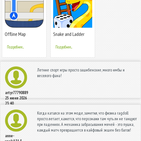
Offline Map
Snake and Ladder
Navigation
Games
Подробнее...
Подробнее...
Летние спорт игры просто зашибенские, много имбы и
веселого фана!
artyr77790889
25 июня 2026
23:40
Когда катался на этом моде, заметил, что физика ragdoll
просто летает, кажется, что персонажи там чуть ли не танцуют
при падениях. А механика забрасывания мячей - это пушка,
каждый матч превращается в кайфовый экшен без багов!
anne-