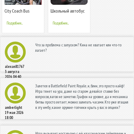
City Coach Bus
Школьный автобус
Parking Arena 3D: Bus
16
Driving Game
Подробнее...
Подробнее...
Что за проблема с запуском? Кина не хватает или что-то
лагает?
alexan81767
3 августа
2026 04:40
Залетел в Battlefield Paint Royale, и, блин, это просто кайф!
Игра тянет на ура, даже на старом девайсе ставил без
вопросов, лагов не заметил. Графон на уровне, да и механика
битвы просто летает, можно залипать часами. Кто уже втащил
в эту имбу, какие оружие-топчики крыть у вас в опциях?
amberlight
19 мая 2026
18:00
Игра вызывает ностальгию с её классическим геймплеем и