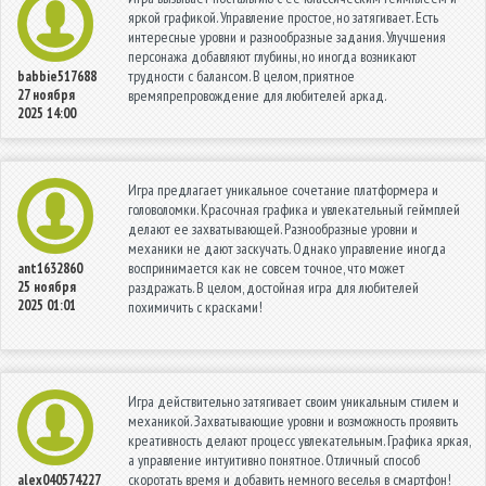
яркой графикой. Управление простое, но затягивает. Есть
интересные уровни и разнообразные задания. Улучшения
персонажа добавляют глубины, но иногда возникают
трудности с балансом. В целом, приятное
babbie517688
27 ноября
времяпрепровождение для любителей аркад.
2025 14:00
Игра предлагает уникальное сочетание платформера и
головоломки. Красочная графика и увлекательный геймплей
делают ее захватывающей. Разнообразные уровни и
механики не дают заскучать. Однако управление иногда
воспринимается как не совсем точное, что может
ant1632860
25 ноября
раздражать. В целом, достойная игра для любителей
2025 01:01
похимичить с красками!
Игра действительно затягивает своим уникальным стилем и
механикой. Захватывающие уровни и возможность проявить
креативность делают процесс увлекательным. Графика яркая,
а управление интуитивно понятное. Отличный способ
скоротать время и добавить немного веселья в смартфон!
alex040574227