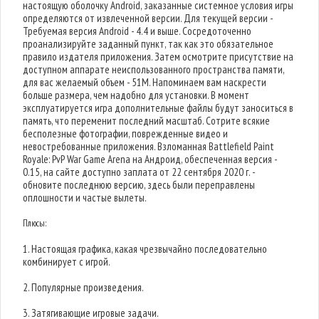
настоящую оболочку Android, заказанные системное условия игры
определяются от извлеченной версии. Для текущей версии -
Требуемая версия Android - 4.4 и выше. Сосредоточенно
проанализируйте заданный пункт, так как это обязательное
правило издателя приложения. Затем осмотрите присутствие на
доступном аппарате неиспользованного пространства памяти,
для вас желаемый объем - 51M. Напоминаем вам наскрести
больше размера, чем надобно для установки. В момент
эксплуатируется игра дополнительные файлы будут заноситься в
память, что переменит последний масштаб. Сотрите всякие
бесполезные фотографии, поврежденные видео и
невостребованные приложения. Взломанная Battlefield Paint
Royale: PvP War Game Arena на Андроид, обеспеченная версия -
0.15, на сайте доступно заплата от 22 сентября 2020 г. -
обновите последнюю версию, здесь были переправлены
оплошности и частые вылеты.
Плюсы:
1. Настоящая графика, какая чрезвычайно последовательно
комбинирует с игрой.
2. Популярные произведения.
3. Затягивающие игровые задачи.