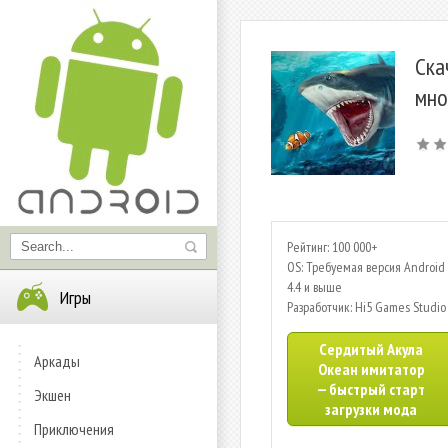
Ска
мно
Рейтинг: 100 000+
OS: Требуемая версия Android 
4.4 и выше
Игры
Разработчик: Hi5 Games Studio
Сердитый Акула
Аркады
Океан имитатор
— быстрый старт
Экшен
загрузки мода
Приключения