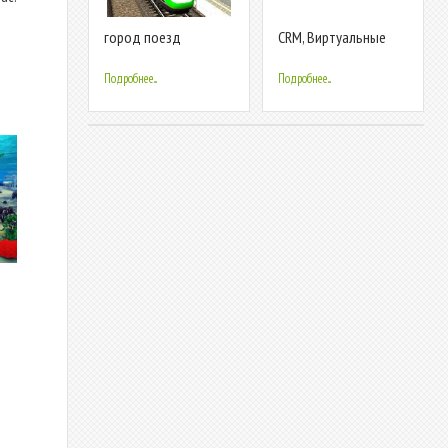
город поезд
CRM, Виртуальные
Водитель имитатор
номера, СМС для
2019 поезд игры
бизнеса (18+)
Подробнее...
Подробнее...