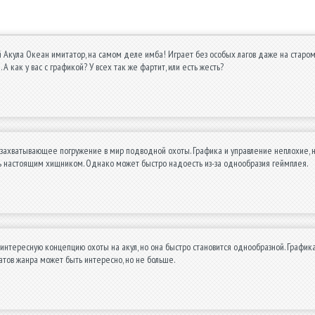
Акула Океан имитатор, на самом деле имба! Играет без особых лагов даже на старом а
. А как у вас с графикой? У всех так же фартит, или есть жесть?
захватывающее погружение в мир подводной охоты. Графика и управление неплохие, н
ь настоящим хищником. Однако может быстро надоесть из-за однообразия геймплея.
интересную концепцию охоты на акул, но она быстро становится однообразной. Графика
атов жанра может быть интересно, но не больше.