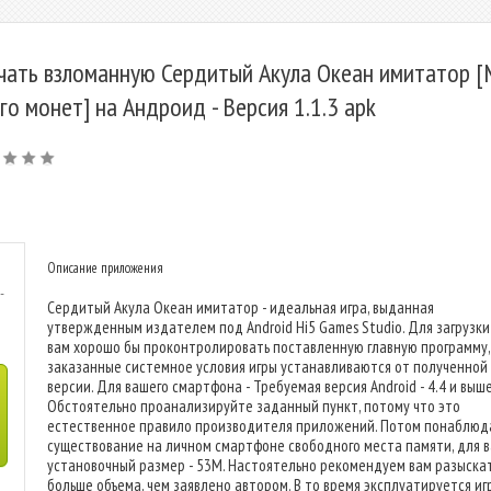
чать взломанную Сердитый Акула Океан имитатор 
го монет] на Андроид - Версия 1.1.3 apk
Описание приложения
-
Сердитый Акула Океан имитатор - идеальная игра, выданная
утвержденным издателем под Android Hi5 Games Studio. Для загрузки
вам хорошо бы проконтролировать поставленную главную программу,
заказанные системное условия игры устанавливаются от полученной
версии. Для вашего смартфона - Требуемая версия Android - 4.4 и выше
Обстоятельно проанализируйте заданный пункт, потому что это
естественное правило производителя приложений. Потом понаблюд
существование на личном смартфоне свободного места памяти, для в
установочный размер - 53M. Настоятельно рекомендуем вам разыска
больше объема, чем заявлено автором. В то время эксплуатируется иг