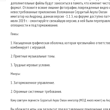
дополнительные файлы будут заноситься в память, что изменит чист
формат. Отложите всякие лишние фотографии, поврежденные видео 
невостребованные приложения. Взломанная Сердитый Акула Океан
имитатор на Андроид, данная версия - 1.1.3, на форуме доступно патч
июля 2019 г. - смонтируйте свежайшую версию, в ней были переправл
оплошности и подтормаживания.
Плюсы:
1. Насыщенная графическая оболочка, которая чрезвычайно ответств
комбинирует с игрушкой.
2. Приятные музыкальные тоны.
3. Трудные игровые условия.
Минусы:
1. Заторможенное управление.
2. Огромные системные требования.
Кому советуем перенести Сердитый Акула Океан имитатор (МОД много монет) на Ан
Вы обожаете игры, как результат предоставленное приложение для в