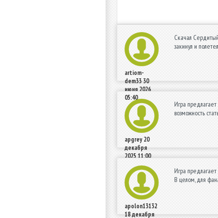
Скачал Сердитый 
закинул и полетел
artiom-
dem33
30
июня 2026
05:40
Игра предлагает 
возможность стат
apgrey
20
декабря
2025 11:00
Игра предлагает 
В целом, для фан
apolon13132
18 декабря