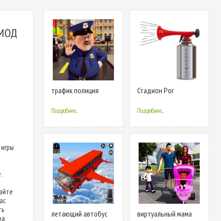
[МОД
трафик полиция
Стадион Рог
офицер имитатор
(Имитатор)
полиция машина игры
Подробнее...
Подробнее...
 игры
.
айте
ас
ть
летающий автобус
виртуальный мама
ра