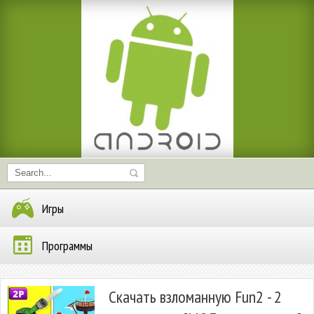
Игры
Программы
Скачать взломанную Fun2 - 2