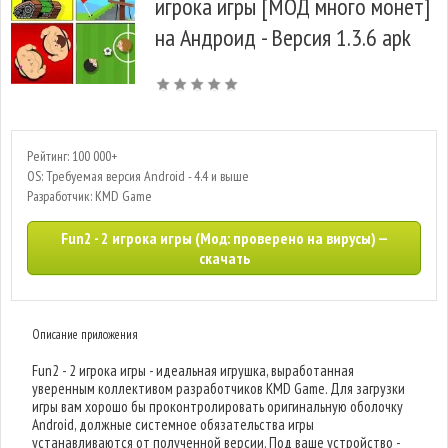
игрока игры [МОД много монет]
на Андроид - Версия 1.3.6 apk
Рейтинг: 100 000+
OS: Требуемая версия Android - 4.4 и выше
Разработчик: KMD Game
Fun2 - 2 игрока игры (Мод: проверено на вирусы) —
скачать
Описание приложения
Fun2 - 2 игрока игры - идеальная игрушка, выработанная
уверенным коллективом разработчиков KMD Game. Для загрузки
игры вам хорошо бы проконтролировать оригинальную оболочку
Android, должные системное обязательства игры
устанавливаются от полученной версии. Под ваше устройство -