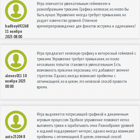
Игра отличается увлекательным геймплеем и
разнообразными трюками. Графика неплохая, но могло бы
быть лучше. Управление иногда требует привыкания, но
радует количество уровней. Отличное
времяпрепровождение для фанатов экстрима и адреналина!
badboy692268
11 ноября
2025 08:00
Игра предлагает неплохую графику и интересный геймплей с
трюками. Управление требует привыкания, но после
нескольких попыток становится увлекательным. Есть
возможность прокачки персонажа, что добавляет элемент
стратегии. Однако, иногда возникают проблемы с
alexes011
10
ноября 2025
оптимизацией, но в целом, это неплохой способ провести
00:00
время.
Игра выделяется потрясающей графикой и динамичным
игровым процессом. Удобное управление позволяет легко
выполнять трюки и зарабатывать очки. Разнообразие уровней
и заданий поддерживает интерес, однако иногда возникают
проблемы с оптимизацией. В целом, отличный способ
auto25204
8