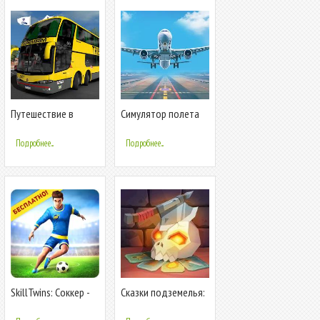
Путешествие в
Симулятор полета
автобусной игре
игре самолете
Подробнее...
Подробнее...
SkillTwins: Соккер -
Сказки подземелья:
Овладейте
собрать колоду в
мастерством в игре
ролевой игре