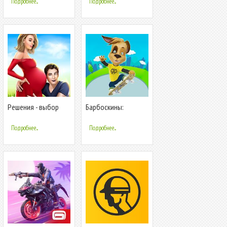
Подробнее...
Подробнее...
Решения - выбор
Барбоскины:
истории в
Скейтборд
захватывающей
Подробнее...
Подробнее...
игре 2020