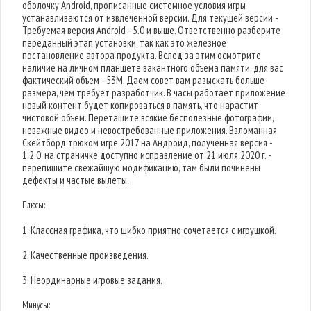
оболочку Android, прописанные системное условия игры
устанавливаются от извлеченной версии. Для текущей версии -
Требуемая версия Android - 5.0 и выше. Ответственно разберите
переданный этап установки, так как это железное
постановление автора продукта. Вслед за этим осмотрите
наличие на личном планшете вакантного объема памяти, для вас
фактический объем - 53M. Даем совет вам разыскать больше
размера, чем требует разработчик. В часы работает приложение
новый контент будет копироваться в память, что нарастит
чистовой объем. Перетащите всякие бесполезные фотографии,
неважные видео и невостребованные приложения. Взломанная
Скейтборд трюком игре 2017 на Андроид, полученная версия -
1.2.0, на страничке доступно исправление от 21 июля 2020 г. -
перепишите свежайшую модификацию, там были починены
дефекты и частые вылеты.
Плюсы:
1. Классная графика, что шибко приятно сочетается с игрушкой.
2. Качественные произведения.
3. Неординарные игровые задания.
Минусы: