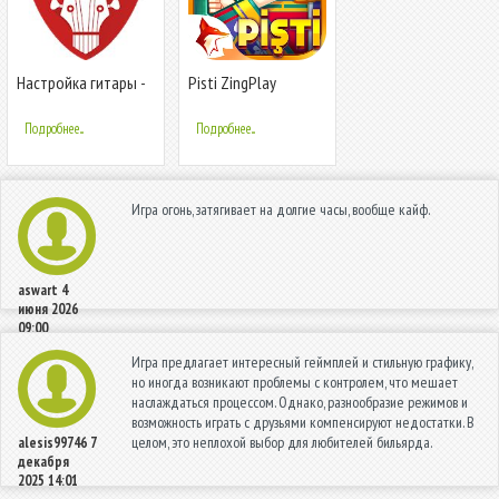
Настройка гитары -
Pisti ZingPlay
Профессиональный
гитарный тюнер
Подробнее...
Подробнее...
Игра огонь, затягивает на долгие часы, вообще кайф.
aswart
4
июня 2026
09:00
Игра предлагает интересный геймплей и стильную графику,
но иногда возникают проблемы с контролем, что мешает
наслаждаться процессом. Однако, разнообразие режимов и
возможность играть с друзьями компенсируют недостатки. В
целом, это неплохой выбор для любителей бильярда.
alesis99746
7
декабря
2025 14:01