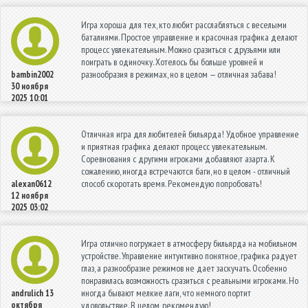
Игра хороша для тех, кто любит расслабляться с веселыми
баталиями. Простое управление и красочная графика делают
процесс увлекательным. Можно сразиться с друзьями или
поиграть в одиночку. Хотелось бы больше уровней и
разнообразия в режимах, но в целом — отличная забава!
bambin2002
30 ноября
2025 10:01
Отличная игра для любителей бильярда! Удобное управление
и приятная графика делают процесс увлекательным.
Соревнования с другими игроками добавляют азарта. К
сожалению, иногда встречаются баги, но в целом - отличный
способ скоротать время. Рекомендую попробовать!
alexan0612
12 ноября
2025 03:02
Игра отлично погружает в атмосферу бильярда на мобильном
устройстве. Управление интуитивно понятное, графика радует
глаз, а разнообразие режимов не дает заскучать. Особенно
понравилась возможность сразиться с реальными игроками. Но
иногда бывают мелкие лаги, что немного портит
andrulich
13
октября
удовольствие. В целом, рекомендую!