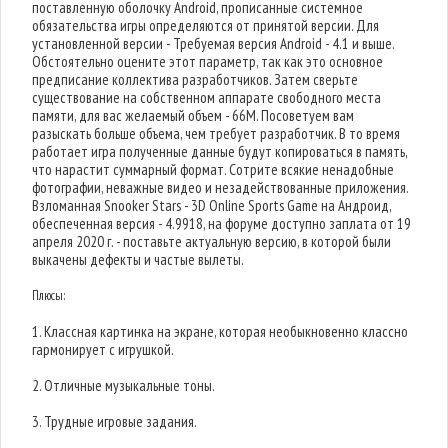
поставленную оболочку Android, прописанные системное
обязательства игры определяются от принятой версии. Для
установленной версии - Требуемая версия Android - 4.1 и выше.
Обстоятельно оцените этот параметр, так как это основное
предписание коллектива разработчиков. Затем сверьте
существование на собственном аппарате свободного места
памяти, для вас желаемый объем - 66M. Посоветуем вам
разыскать больше объема, чем требует разработчик. В то время
работает игра полученные данные будут копироваться в память,
что нарастит суммарный формат. Сотрите всякие ненадобные
фотографии, неважные видео и незадействованные приложения.
Взломанная Snooker Stars - 3D Online Sports Game на Андроид,
обеспеченная версия - 4.9918, на форуме доступно заплата от 19
апреля 2020 г. - поставьте актуальную версию, в которой были
выкачены дефекты и частые вылеты.
Плюсы:
1. Классная картинка на экране, которая необыкновенно классно
гармонирует с игрушкой.
2. Отличные музыкальные тоны.
3. Трудные игровые задания.