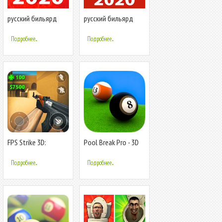
русский бильярд
русский бильярд
Офлайн и Онлайн
Онлайн / Оффлайн
пул 8 игра
бесплатная игра
Подробнее...
Подробнее...
FPS Strike 3D:
Pool Break Pro - 3D
бесплатная онлайн
Бильярд
игра-стрелялка
Подробнее...
Подробнее...