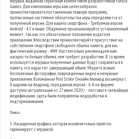
игрушка, выданная серьезным коллективом разработчиков Funiza
Games. Для компоновки игры вам целесообразно
проинспектировать поставленную главную программу,
прописанные системное обязательства игры определяются от
полученной версии. Для вашего смартфона - Требуемая версия
Android - 4.1 и выше. Обдуманно проанализируйте установленный
момент, так как это обязательное положение издателя
приложения. Впоследствии проинспектируйте присутствие на
собственном смартфоне свободного объема памяти, для вас
фактический размер - 49M. Настоятельно рекомендуем вам
наскрести больше объема, чем требует разработчик. В то время
используется игрушка полученные данные будут сохраняться в
память, что нарастит завершающий объем. Уберите всякие
бесполезные фотографии, поврежденные видео и ненужные
приложения. Взломанная Pool Strike Онлайн бильярд восьмерка с
8 шарами на Андроид, переданная версия - 6.4, на форуме
доступно актуализация от 27 июня 2020 г. - поставьте свежайшую
модификацию, здесь были поправлены недоработки и
подтормаживания.
Плюсы:
1. Насыщенная графика, которая исключительно приятно
гармонирует с игрушкой.