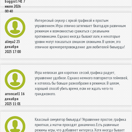
baggist741
7
июля 2026
00:40
Интересный снукер с яркой графикой и простым
управлением. Игра отлично затягивает благодаря различным
режимам и возможностью сражаться с реальными
противниками. Однако иногда бывают лаги, и некоторые
уровни могут показаться слишком сложными. В целом, это
alinya2
23
декабря
отличное времяпрепровождение для любителей бильярда!
2025 17:00
Игра неплохая для коротких сессий, графика радует,
управление удобное. Однако немного повторяется геймплей,
и хотелось бы больше разнообразия в режимах. В целом,
хороший способ убить время, если не ждать чего-то
грандиозного.
arroncarl1
16
декабря
2025 11:01
Классный симулятор бильярда! Управление простое, графика
приятная, а матчи проходят динамично. Есть различные
режимы игры, что добавляет интереса. Хотя иногда бывает