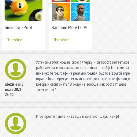
бильярд - Pool
Bambam Monster Vs
Billiards Pro
100 Doors
Подробнее...
Подробнее...
Установил этот мод на свою пятерку, и он просто летает, все
работает на максимальных настройках — кайф. Не заметил
никаких багов, графика реально годная, будто в другой игре
играю. Но интересует, есть ли какие-то секретные фишки, о
которых стоит знать? В онлайне вообще как обстоят дела,
alexis-sm
8
июля 2026
залетает ли?
23:40
Игра просто пушка, кидаешь и залетают шары, кайф!