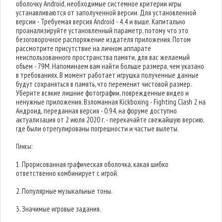
оболочку Android, необходимые системное критерии игры
устанавливаются от заполученной версии. Для установленной
версии - Требуемая версия Android - 4.4 и выше. Капитально
проанализируйте установленный параметр, потому что это
безоговорочное распоряжение издателя приложения. Потом
рассмотрите присутствие на личном аппарате
неиспользованного пространства памяти, для вас желаемый
объем - 79M. Напоминаем вам найти больше размера, чем указано
в требованиях. В момент работает игрушка полученные данные
будут сохраняться в память, что переменит чистовой размер.
Уберите всякие лишние фотографии, поврежденные видео и
ненужные приложения. Взломанная Kickboxing - Fighting Clash 2 на
Андроид, переданная версия - 0.94, на форуме доступно
актуализация от 2 июля 2020 г. - перекачайте свежайшую версию,
где были отрегулированы погрешности и частые вылеты.
Плюсы:
1. Прорисованная графическая оболочка, какая шибко
ответственно комбинирует с игрой.
2. Популярные музыкальные тоны.
3. Значимые игровые задания.