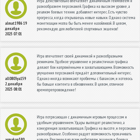
Игра действительно впечатляет динамичным геймплеем и
разнообразием персонажей. Графика на высоком уровне, а
реализм боевых техник добавляет интерес. Есть чувство
прогресса, когда открываешь новые навыки. Однако система
монетизации могла бы быть менее назойливой. В целом,
almat1986
19
декабря
рекомендую для любителей спортивных экшенов!
2025 07:01
Игра впечатляет своей динамикой и разнообразными
режимами. Удобное управление и реалистичная графика
делают бои напряжёнными и захватывающими. Возможность
улучшения персонажей придаёт дополнительный интерес.
Однако иногда возникают проблемы с балансом, и хотелось
all0803ya159
2 декабря
бы больше контента в обновлениях. В целом, отличное
2025 08:01
времяпрепровождение!
Игра потрясающая с динамичным игровым процессом и
удобным управлением. Удары выглядят реалистично, а
конкуренция захватывающая. Графика на высоте, и персонажи
разнообразные. Особенно радует возможность прокачивать
навыки. Рекомендую всем любителям экшенов и боевых
armakap580