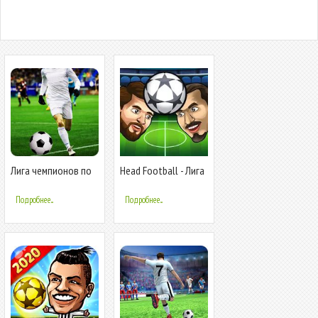
Лига чемпионов по
Head Football - Лига
футболу
Чемпионов 19/20
Подробнее...
Подробнее...