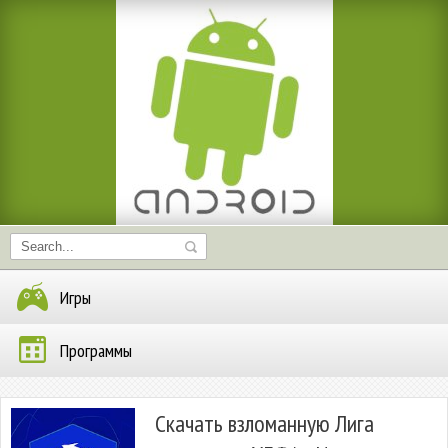
Игры
Программы
Скачать взломанную Лига