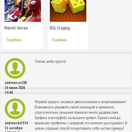
Marvel: Битва
BGL Staging
чемпионов
Подробнее...
Подробнее...
Топчик, имба просто!
andrewsco100
16 июня 2026
14:40
Игровой процесс оказался увлекательным и захватывающим!
Возможность управлять своей командой и принимать
стратегические решения приносит много удовольствия.
Графика и интерфейс на высшем уровне. Однако иногда
возникают проблемы с загрузкой, что немного расстраивает. В
andrewsbit534
11 октября
целом, хороший способ почувствовать себя частью турнира!