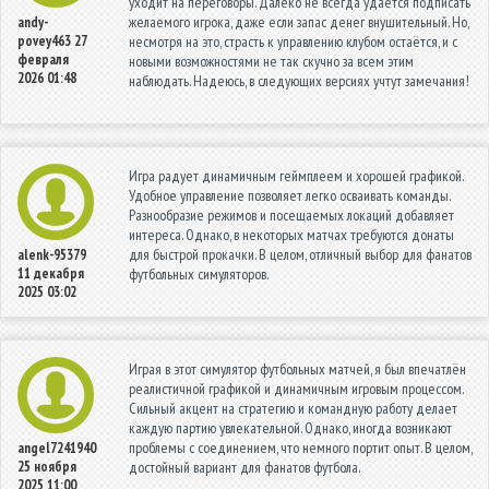
уходит на переговоры. Далеко не всегда удаётся подписать
желаемого игрока, даже если запас денег внушительный. Но,
andy-
povey463
27
несмотря на это, страсть к управлению клубом остаётся, и с
февраля
новыми возможностями не так скучно за всем этим
2026 01:48
наблюдать. Надеюсь, в следующих версиях учтут замечания!
Игра радует динамичным геймплеем и хорошей графикой.
Удобное управление позволяет легко осваивать команды.
Разнообразие режимов и посещаемых локаций добавляет
интереса. Однако, в некоторых матчах требуются донаты
для быстрой прокачки. В целом, отличный выбор для фанатов
alenk-95379
11 декабря
футбольных симуляторов.
2025 03:02
Играя в этот симулятор футбольных матчей, я был впечатлён
реалистичной графикой и динамичным игровым процессом.
Сильный акцент на стратегию и командную работу делает
каждую партию увлекательной. Однако, иногда возникают
проблемы с соединением, что немного портит опыт. В целом,
angel7241940
25 ноября
достойный вариант для фанатов футбола.
2025 11:00