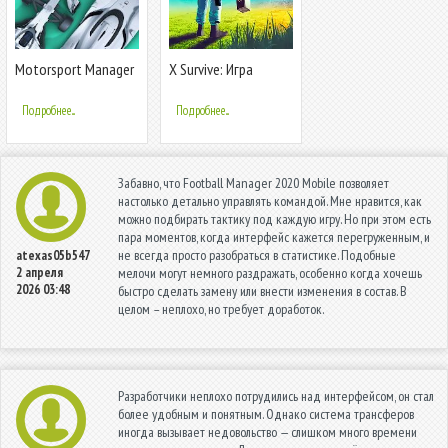
Motorsport Manager
X Survive: Игра
Mobile 3
Песочница 3D
Подробнее...
Подробнее...
Забавно, что Football Manager 2020 Mobile позволяет
настолько детально управлять командой. Мне нравится, как
можно подбирать тактику под каждую игру. Но при этом есть
пара моментов, когда интерфейс кажется перегруженным, и
не всегда просто разобраться в статистике. Подобные
atexas05b547
2 апреля
мелочи могут немного раздражать, особенно когда хочешь
2026 03:48
быстро сделать замену или внести изменения в состав. В
целом – неплохо, но требует доработок.
Разработчики неплохо потрудились над интерфейсом, он стал
более удобным и понятным. Однако система трансферов
иногда вызывает недовольство — слишком много времени