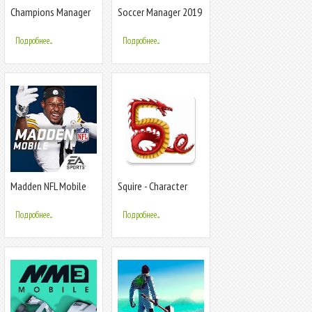
Champions Manager
Soccer Manager 2019
Mobasaka: 2020 New
- Top Football
Football Game
Management Game
Подробнее...
Подробнее...
Madden NFL Mobile
Squire - Character
Football
Manager Pro
Подробнее...
Подробнее...