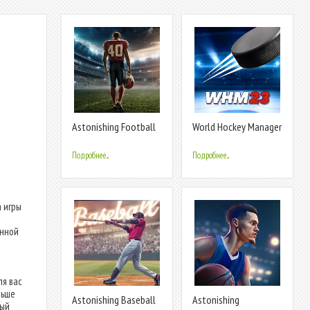
Astonishing Football
World Hockey Manager
Manager
2023
Подробнее...
Подробнее...
м
 игры
енной
ля вас
льше
Astonishing Baseball
Astonishing
вый