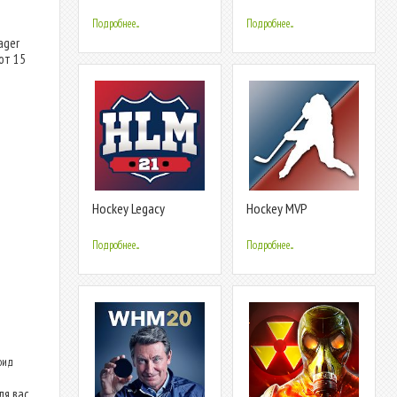
Manager
Basketball Manager
Подробнее...
Подробнее...
ager
от 15
Hockey Legacy
Hockey MVP
Manager 21 - Be a
General Manager
Подробнее...
Подробнее...
оид
я вас.