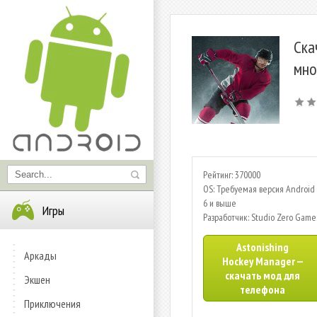
Ска
мно
Рейтинг: 370000
OS: Требуемая версия Android 
6 и выше
Игры
Разработчик: Studio Zero Game
Astonishing
Аркады
Hockey Manager —
скачать мод для
Экшен
телефона
Приключения