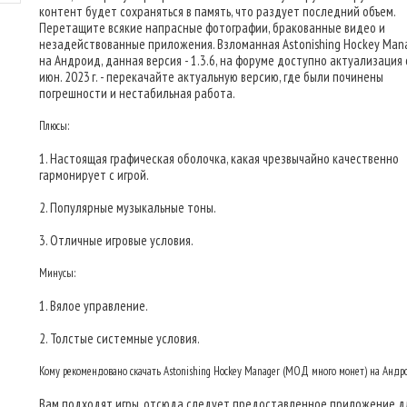
контент будет сохраняться в память, что раздует последний объем.
Перетащите всякие напрасные фотографии, бракованные видео и
незадействованные приложения. Взломанная Astonishing Hockey Man
на Андроид, данная версия - 1.3.6, на форуме доступно актуализация 
июн. 2023 г. - перекачайте актуальную версию, где были починены
погрешности и нестабильная работа.
Плюсы:
1. Настоящая графическая оболочка, какая чрезвычайно качественно
гармонирует с игрой.
2. Популярные музыкальные тоны.
3. Отличные игровые условия.
Минусы:
1. Вялое управление.
2. Толстые системные условия.
Кому рекомендовано скачать Astonishing Hockey Manager (МОД много монет) на Андр
Вам подходят игры, отсюда следует предоставленное приложение дл