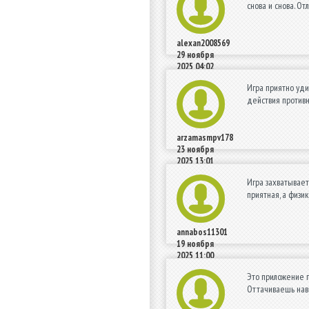
снова и снова. О
alexan2008569
29 ноября
2025 04:02
Игра приятно уди
действия противн
arzamasmpv178
23 ноября
2025 13:01
Игра захватывает
приятная, а физи
annabos11301
19 ноября
2025 11:00
Это приложение п
Оттачиваешь нав