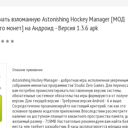
чать взломанную Astonishing Hockey Manager [МОД
го монет] на Андроид - Версия 1.3.6 apk
Описание приложения
-
Astonishing Hockey Manager - добротная игра, исполненная уверенны
собранием именитых программистов Studio Zero Games. Для переноса
s
вам потребно проинспектировать поставленную версию системы,
обязательные системное обязательства игры формируются от получ
версии. Для текущей версии - Требуемая версия Android - 6 и выше.
Сосредоточенно проанализируйте настоящий критерий, так как это
основное правило издателя приложения. Впоследствии рассмотрите
наличие на доступном планшете вакантного пространства памяти, д
желаемый размер - 718MB. Настоятельно рекомендуем вам найти бо
места, чем требует разработчик. В часы эксплуатируется игрушка но