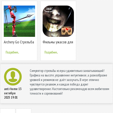
Archery Go Стрельба
Фильмы ужасов для
из лука игры,
VR
Стрельба из лука
Подробнее...
Подробнее...
Симулятор стрельбы из лука удивительно захватывающий!
Графика на высоте, управление интуитивное, а разнообразие
уровней и режимов не даёт заскучать. В игре отлично
чувствуется реализм, и каждая победа дарит
удовлетворение. Настоятельно рекомендую всем любителям
anti-home
13
октября
точности и соревнований!
2025 19:01