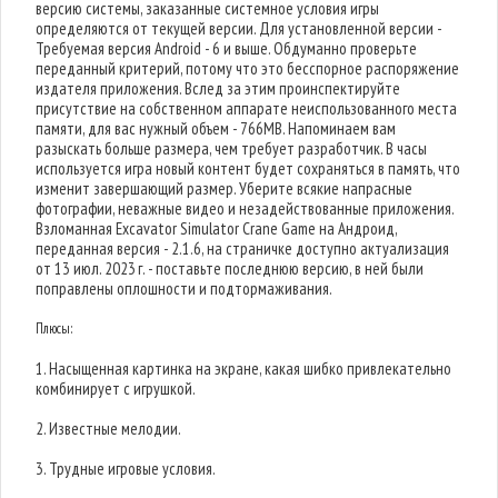
версию системы, заказанные системное условия игры
определяются от текущей версии. Для установленной версии -
Требуемая версия Android - 6 и выше. Обдуманно проверьте
переданный критерий, потому что это бесспорное распоряжение
издателя приложения. Вслед за этим проинспектируйте
присутствие на собственном аппарате неиспользованного места
памяти, для вас нужный объем - 766MB. Напоминаем вам
разыскать больше размера, чем требует разработчик. В часы
используется игра новый контент будет сохраняться в память, что
изменит завершающий размер. Уберите всякие напрасные
фотографии, неважные видео и незадействованные приложения.
Взломанная Excavator Simulator Crane Game на Андроид,
переданная версия - 2.1.6, на страничке доступно актуализация
от 13 июл. 2023 г. - поставьте последнюю версию, в ней были
поправлены оплошности и подтормаживания.
Плюсы:
1. Насыщенная картинка на экране, какая шибко привлекательно
комбинирует с игрушкой.
2. Известные мелодии.
3. Трудные игровые условия.