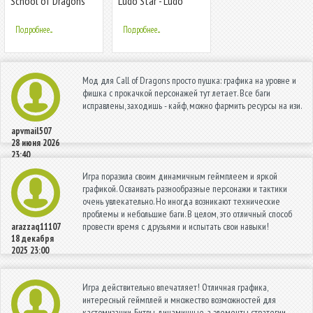
School of Dragons
Ludo Star - Ludo
Titan King
Подробнее...
Подробнее...
Мод для Call of Dragons просто пушка: графика на уровне и
фишка с прокачкой персонажей тут летает. Все баги
исправлены, заходишь - кайф, можно фармить ресурсы на изи.
apvmail507
28 июня 2026
23:40
Игра поразила своим динамичным геймплеем и яркой
графикой. Осваивать разнообразные персонажи и тактики
очень увлекательно. Но иногда возникают технические
проблемы и небольшие баги. В целом, это отличный способ
провести время с друзьями и испытать свои навыки!
arazzaq11107
18 декабря
2025 23:00
Игра действительно впечатляет! Отличная графика,
интересный геймплей и множество возможностей для
кастомизации. Битвы динамичные, а элементы стратегии