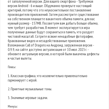
от заполученной версии. Для вашего смартфона - Требуемая
версия Android - 6 и выше. Обдуманно проверьте настоящий
критерий, потому что это неукоснительное постановление
производителя приложений. Затем рассмотрите существование
на собственном планшете вакантного объема памяти, для вас
нужный размер - 157MB. Посоветуем вам добыть больше объема,
чем требует разработчик. В момент эксплуатируется игра
полученные данные будут сохраняться в память, что раздует
чистовой масштаб. Сотрите всякие ненадобные фотографии,
бракованные видео и незадействованные приложения.
Взломанная Call of Dragons на Андроид, загруженная версия -
0.9.9, на сайте доступно актуализация от 10 июл. 2023 г. -
обновите актуальную версию, в которой были выкачены дефекты
и частые вылеты.
Плюсы:
1. Классная графика, что исключительно привлекательно
гармонирует с игрой.
2. Приятные музыкальные тоны.
3. Значимые игровые задачи.
Минусы: