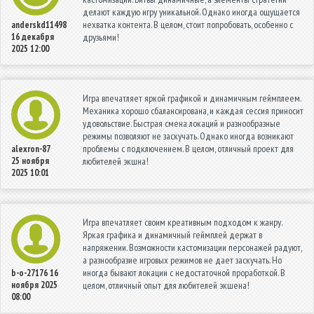
делают каждую игру уникальной. Однако иногда ощущается
нехватка контента. В целом, стоит попробовать, особенно с
anderskd11498
16 декабря
друзьями!
2025 12:00
Игра впечатляет яркой графикой и динамичным геймплеем.
Механика хорошо сбалансирована, и каждая сессия приносит
удовольствие. Быстрая смена локаций и разнообразные
режимы позволяют не заскучать. Однако иногда возникают
проблемы с подключением. В целом, отличный проект для
alexron-87
25 ноября
любителей экшна!
2025 10:01
Игра впечатляет своим креативным подходом к жанру.
Яркая графика и динамичный геймплей держат в
напряжении. Возможности кастомизации персонажей радуют,
а разнообразие игровых режимов не дает заскучать. Но
иногда бывают локации с недостаточной проработкой. В
b-o-27176
16
ноября 2025
целом, отличный опыт для любителей экшена!
08:00