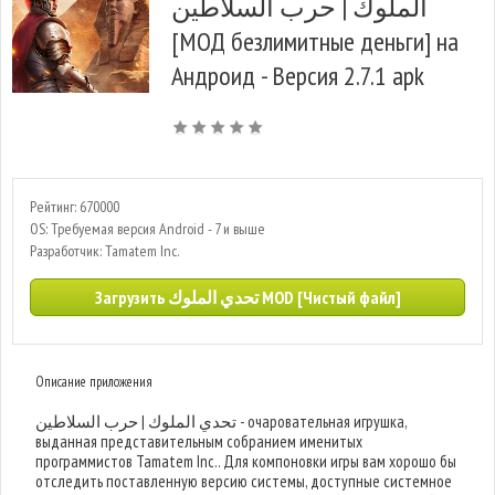
الملوك | حرب السلاطين
[МОД безлимитные деньги] на
Андроид - Версия 2.7.1 apk
Рейтинг: 670000
OS: Требуемая версия Android - 7 и выше
Разработчик: Tamatem Inc.
Загрузить تحدي الملوك MOD [Чистый файл]
Описание приложения
تحدي الملوك | حرب السلاطين - очаровательная игрушка,
выданная представительным собранием именитых
программистов Tamatem Inc.. Для компоновки игры вам хорошо бы
отследить поставленную версию системы, доступные системное