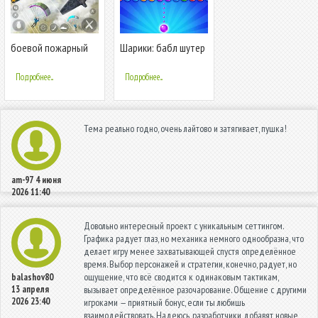
боевой пожарный
Шарики: бабл шутер
отряд
Подробнее...
Подробнее...
Тема реально годно, очень лайтово и затягивает, пушка!
am-97
4 июня
2026 11:40
Довольно интересный проект с уникальным сеттингом.
Графика радует глаз, но механика немного однообразна, что
делает игру менее захватывающей спустя определённое
время. Выбор персонажей и стратегии, конечно, радует, но
ощущение, что всё сводится к одинаковым тактикам,
balashov80
13 апреля
вызывает определённое разочарование. Общение с другими
2026 23:40
игроками — приятный бонус, если ты любишь
взаимодействовать. Надеюсь, разработчики добавят новые