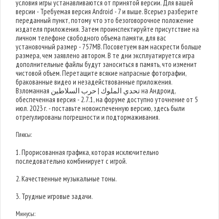
условия игры устанавливаются от принятой версии. Для вашей
версии - Требуемая версия Android - 7 и выше. Всерьез разберите
переданный пункт, потому что это безоговорочное положение
издателя приложения. Затем проинспектируйте присутствие на
личном телефоне свободного объема памяти, для вас
установочный размер - 757MB. Посоветуем вам наскрести больше
размера, чем заявлено автором. В те дни эксплуатируется игра
дополнительные файлы будут заноситься в память, что изменит
чистовой объем. Перетащите всякие напрасные фотографии,
бракованные видео и незадействованные приложения.
Взломанная تحدي الملوك | حرب السلاطين на Андроид,
обеспеченная версия - 2.7.1, на форуме доступно уточнение от 5
июл. 2023 г. - поставьте новоиспеченную версию, здесь были
отрегулированы погрешности и подтормаживания.
Плюсы:
1. Прорисованная графика, которая исключительно
последовательно комбинирует с игрой.
2. Качественные музыкальные тоны.
3. Трудные игровые задачи.
Минусы: