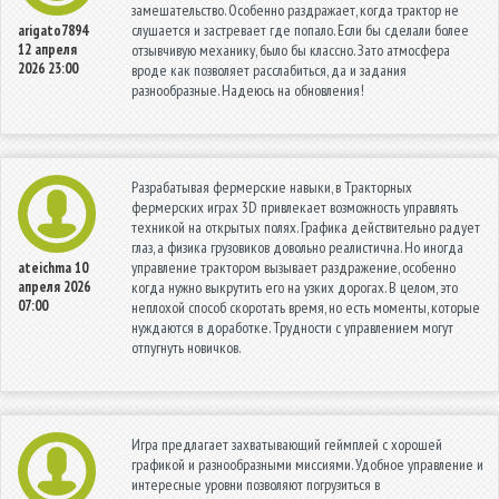
замешательство. Особенно раздражает, когда трактор не
слушается и застревает где попало. Если бы сделали более
arigato7894
12 апреля
отзывчивую механику, было бы классно. Зато атмосфера
2026 23:00
вроде как позволяет расслабиться, да и задания
разнообразные. Надеюсь на обновления!
Разрабатывая фермерские навыки, в Тракторных
фермерских играх 3D привлекает возможность управлять
техникой на открытых полях. Графика действительно радует
глаз, а физика грузовиков довольно реалистична. Но иногда
управление трактором вызывает раздражение, особенно
ateichma
10
апреля 2026
когда нужно выкрутить его на узких дорогах. В целом, это
07:00
неплохой способ скоротать время, но есть моменты, которые
нуждаются в доработке. Трудности с управлением могут
отпугнуть новичков.
Игра предлагает захватывающий геймплей с хорошей
графикой и разнообразными миссиями. Удобное управление и
интересные уровни позволяют погрузиться в