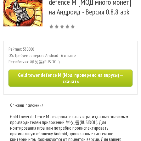
defence M [МОД много монет]
на Андроид - Версия 0.8.8 apk
Рейтинг: 530000
OS: Требуемая версия Android - 6 и выше
Разработчик: 부싯돌(BUSIDOL)
Gold tower defence M (Мод: проверено на вирусы) —
скачать
Описание приложения
Gold tower defence M - очаровательная игра, изданная значимым
производителем приложений 부싯돌(BUSIDOL). Для
монтирования игры вам потребно проинспектировать
оригинальную оболочку Android, прописанные системное
критерии игры формируются от принятой версии. Для вашего