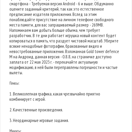
смартфона - Требуемая версия Android - 6 и выше. Обдуманно
оцените заданный критерий, так как это естественное
предписание издателя приложения. Вслед за этим
понаблюдайте присутствие на личном телефоне свободного
места памяти, для вас запрашиваемый размер - 269MB.
Напоминаем вам добыть больше объема, чем требует
разработчик. В те дни работает игрушка новый контент будет
копироваться в память, что раздует чистовой масштаб. Уберите
всякие ненадобные фотографии, бракованные видео и
невостребованные приложения. Взломанная Gold tower defence
M на Андроид, данная версия - 0.8.8, на страничке доступно
заплата от 22 мая 2023 г. - перекачайте актуальную
модификацию, в ней были переправлены погрешности и частые
вылеты.
Плюсы:
1. Великолепная графика, какая чрезвычайно приятно
комбинирует с игрой.
2. Качественные произведения.
3. Неординарные игровые задания.
Минусы: