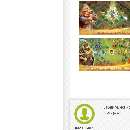
Зацените, этот м
игру в разы!
anatol83813