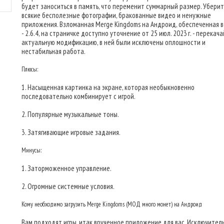
будет заноситься в память, что переменит суммарный размер. Убери
всякие бесполезные фотографии, бракованные видео и ненужные
приложения. Взломанная Merge Kingdoms на Андроид, обеспеченная 
- 2.6.4, на страничке доступно уточнение от 25 июл. 2023 г. - перекач
актуальную модификацию, в ней были исключены оплошности и
нестабильная работа.
Плюсы:
1. Насыщенная картинка на экране, которая необыкновенно
последовательно комбинирует с игрой.
2. Популярные музыкальные тоны.
3. Затягивающие игровые задания.
Минусы:
1. Заторможенное управление.
2. Огромные системные условия.
Кому необходимо загрузить Merge Kingdoms (МОД много монет) на Андроид
Вам подходят игры, итак врученное приложение для вас. Исключител