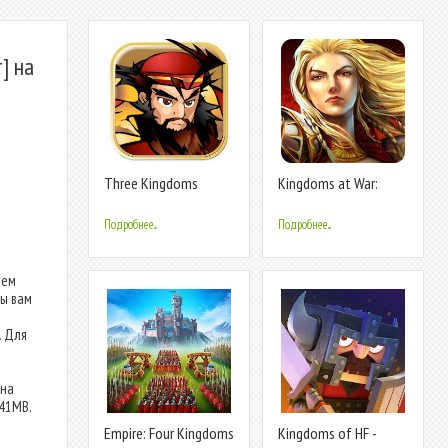
] на
Three Kingdoms
Kingdoms at War:
Defense
Hardcore PVP
Подробнее...
Подробнее...
ием
ры вам
. Для
 на
41MB.
Empire: Four Kingdoms
Kingdoms of HF -