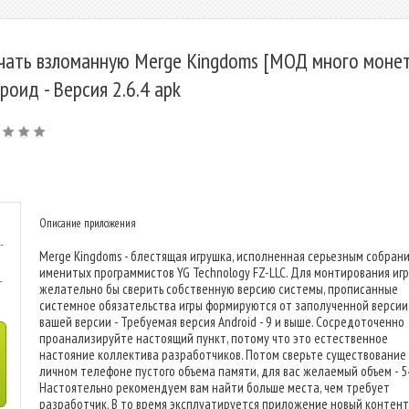
чать взломанную Merge Kingdoms [МОД много монет
роид - Версия 2.6.4 apk
Описание приложения
-
Merge Kingdoms - блестящая игрушка, исполненная серьезным собран
именитых программистов YG Technology FZ-LLC. Для монтирования иг
-
желательно бы сверить собственную версию системы, прописанные
системное обязательства игры формируются от заполученной версии
вашей версии - Требуемая версия Android - 9 и выше. Сосредоточенно
проанализируйте настоящий пункт, потому что это естественное
настояние коллектива разработчиков. Потом сверьте существование
личном телефоне пустого объема памяти, для вас желаемый объем - 5
Настоятельно рекомендуем вам найти больше места, чем требует
разработчик. В то время эксплуатируется приложение новый контент