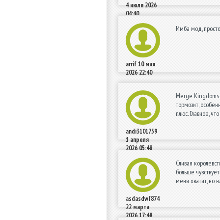
4 июля 2026
04:40
Имба мод, просто
arrif
10 мая
2026 22:40
Merge Kingdoms ц
тормозит, особенн
плюс. Главное, чт
andi3101759
1 апреля
2026 05:48
Сливая королевст
больше чувствует
меня хватит, но 
asdasdwf874
22 марта
2026 17:48