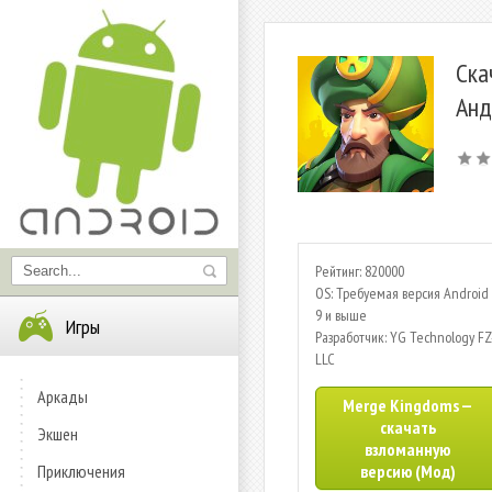
Ска
Анд
Рейтинг: 820000
OS: Требуемая версия Android 
9 и выше
Игры
Разработчик: YG Technology FZ
LLC
Аркады
Merge Kingdoms —
скачать
Экшен
взломанную
Приключения
версию (Мод)