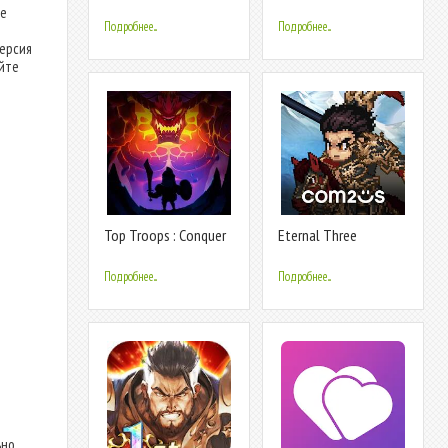
(PL)
империя игры
те
Подробнее...
Подробнее...
версия
айте
Top Troops : Conquer
Eternal Three
Kingdoms
Kingdoms
Подробнее...
Подробнее...
ьно