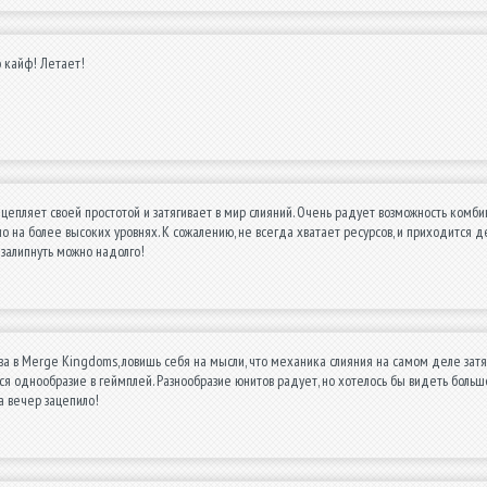
 кайф! Летает!
епляет своей простотой и затягивает в мир слияний. Очень радует возможность комбин
о на более высоких уровнях. К сожалению, не всегда хватает ресурсов, и приходится дел
о залипнуть можно надолго!
ва в Merge Kingdoms, ловишь себя на мысли, что механика слияния на самом деле затя
ся однообразие в геймплей. Разнообразие юнитов радует, но хотелось бы видеть больш
на вечер зацепило!