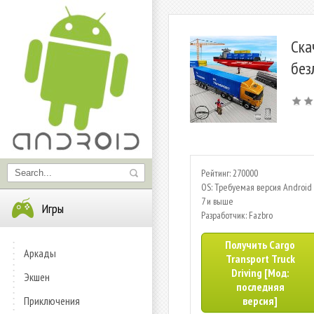
Ска
без
Рейтинг: 270000
OS: Требуемая версия Android 
7 и выше
Игры
Разработчик: Fazbro
Получить Cargo
Аркады
Transport Truck
Driving [Мод:
Экшен
последняя
Приключения
версия]