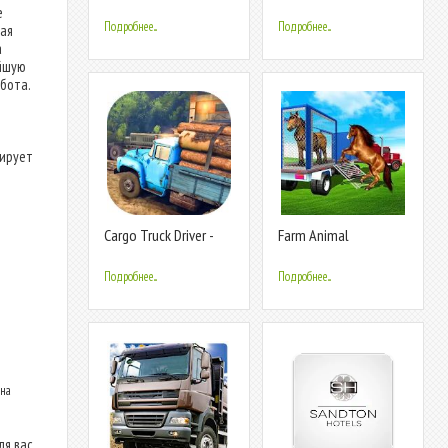
Driving Games
Truck Games
е
Подробнее...
Подробнее...
ая
а
айшую
бота.
нирует
Cargo Truck Driver -
Farm Animal
Truck Driving
Transport Truck
Simulator
Driving Simulator
Подробнее...
Подробнее...
 на
я вас.