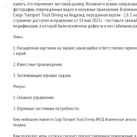
память, что переменит чистовой размер. Исключите всякие напрасны
фотографии, поврежденные видео и ненужные приложения. Взломанн
Cargo Transport Truck Driving на Андроид, переданная версия - 2.6.3, н
страничке доступно исправление от 19 мая 2023 г. - поставьте свеж
модификацию, в которой были исключены дефекты и нестабильная ра
Плюсы:
1. Насыщенная картинка на экране, какая шибко ответственно гармо
с игрой.
2. Известные произведения.
3. Затягивающие игровые задачи.
Минусы:
1. Сложное управление.
2. Огромные системные потребности.
Кому необходимо перенести Cargo Transport Truck Driving (МОД безлимитные деньги)
Андроид
Вам подходят игры, отсюда следует предоставленное приложение дл