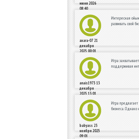
июня 2026
08:40
Интересная ойын,
развивать свой би
axara-07
21
декабря
2025 00:01
Игра захватывает
поддерживая инте
anais1973
13
декабря
2025 13:01
Игра предлагает 
бизнеса. Однако 
babyass
23
ноября 2025
09:01