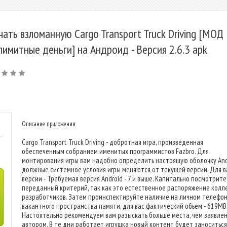
чать взломанную Cargo Transport Truck Driving [МОД
лимитные деньги] на Андроид - Версия 2.6.3 apk
Описание приложения
-
Cargo Transport Truck Driving - добротная игра, произведенная
обеспеченным собранием именитых программистов Fazbro. Для
монтирования игры вам надобно определить настоящую оболочку And
должные системное условия игры меняются от текущей версии. Для 
версии - Требуемая версия Android - 7 и выше. Капитально посмотрите
переданный критерий, так как это естественное распоряжение колл
разработчиков. Затем проинспектируйте наличие на личном телефо
вакантного пространства памяти, для вас фактический объем - 619MB
Настоятельно рекомендуем вам разыскать больше места, чем заявле
автором. В те дни работает игрушка новый контент будет заноситься