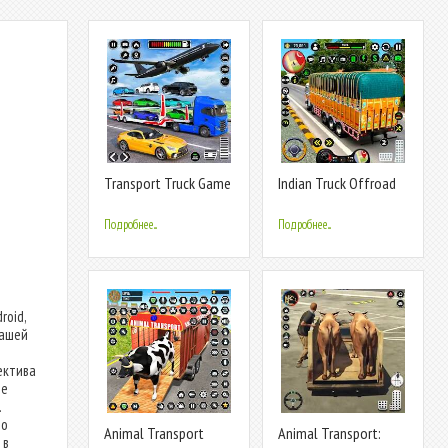
Transport Truck Game
Indian Truck Offroad
Car Games
Cargo Sim
Подробнее...
Подробнее...
roid,
вашей
ектива
не
.
но
Animal Transport
Animal Transport:
 в