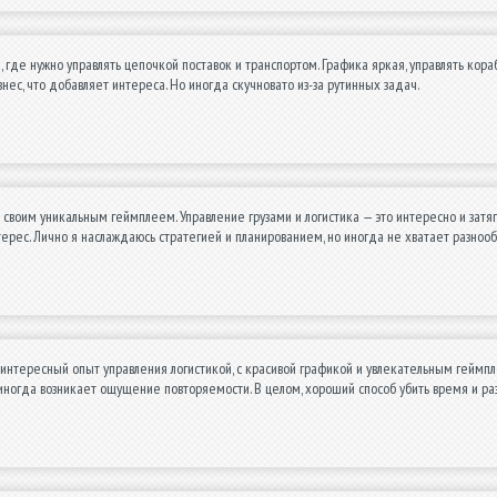
 где нужно управлять цепочкой поставок и транспортом. Графика яркая, управлять кора
знес, что добавляет интереса. Но иногда скучновато из-за рутинных задач.
 своим уникальным геймплеем. Управление грузами и логистика — это интересно и затя
рес. Лично я наслаждаюсь стратегией и планированием, но иногда не хватает разнооб
интересный опыт управления логистикой, с красивой графикой и увлекательным геймпл
иногда возникает ощущение повторяемости. В целом, хороший способ убить время и ра