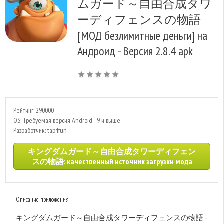
ムガード～自由合成タワ
ーディフェンスの物語
[МОД безлимитные деньги] на
Андроид - Версия 2.8.4 apk
Рейтинг: 290000
OS: Требуемая версия Android - 9 и выше
Разработчик: tap4fun
キングダムガード～自由合成タワーディフェン
スの物語: качественный источник загрузки мода
Описание приложения
キングダムガード～自由合成タワーディフェンスの物語 -