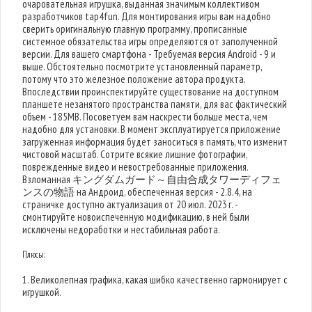
очаровательная игрушка, выданная значимым коллективом
разработчиков tap4fun. Для монтирования игры вам надобно
сверить оригинальную главную программу, прописанные
системное обязательства игры определяются от заполученной
версии. Для вашего смартфона - Требуемая версия Android - 9 и
выше. Обстоятельно посмотрите установленный параметр,
потому что это железное положение автора продукта.
Впоследствии проинспектируйте существование на доступном
планшете незанятого пространства памяти, для вас фактический
объем - 185MB. Посоветуем вам наскрести больше места, чем
надобно для установки. В момент эксплуатируется приложение
загруженная информация будет заноситься в память, что изменит
чистовой масштаб. Сотрите всякие лишние фотографии,
поврежденные видео и невостребованные приложения.
Взломанная キングダムガード～自由合成タワーディフェ
ンスの物語 на Андроид, обеспеченная версия - 2.8.4, на
страничке доступно актуализация от 20 июл. 2023 г. -
смонтируйте новоиспеченную модификацию, в ней были
исключены недоработки и нестабильная работа.
Плюсы:
1. Великолепная графика, какая шибко качественно гармонирует с
игрушкой.