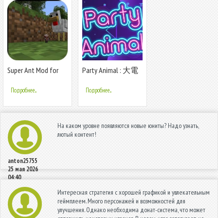
Super Ant Mod for
Party Animal : 大電
MCPE
視 - 估歌仔 - 狼人
殺
Подробнее...
Подробнее...
На каком уровне появляются новые юниты? Надо узнать,
лютый контент!
anton25755
25 мая 2026
04:40
Интересная стратегия с хорошей графикой и увлекательным
геймплеем. Много персонажей и возможностей для
улучшения. Однако необходима донат-система, что может