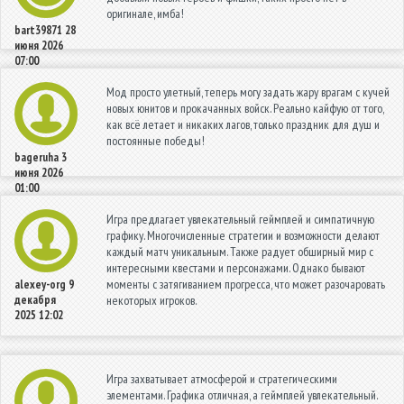
оригинале, имба!
bart39871
28
июня 2026
07:00
Мод просто улетный, теперь могу задать жару врагам с кучей
новых юнитов и прокачанных войск. Реально кайфую от того,
как всё летает и никаких лагов, только праздник для душ и
постоянные победы!
bageruha
3
июня 2026
01:00
Игра предлагает увлекательный геймплей и симпатичную
графику. Многочисленные стратегии и возможности делают
каждый матч уникальным. Также радует обширный мир с
интересными квестами и персонажами. Однако бывают
моменты с затягиванием прогресса, что может разочаровать
alexey-org
9
декабря
некоторых игроков.
2025 12:02
Игра захватывает атмосферой и стратегическими
элементами. Графика отличная, а геймплей увлекательный.