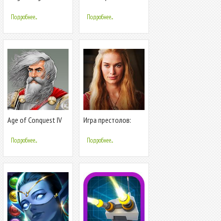
Kingdom Conquest
Подробнее...
Подробнее...
Age of Conquest IV
Игра престолов:
Conquest ™ - Игры
Стратегии
Подробнее...
Подробнее...