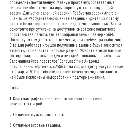
определить поставленную главную программу, обязательные
системное обязательства игры формируются от полученной
версии. Для установленной версии - Требуемая версия Android -
6.0 и выше. Рассудительно оцените заданный критерий, потому
что это безоговорочное настояние издателя приложения. Затем
осмотрите присутствие на доступном смартфоне вакантного
пространства памяти, для вас запрашиваемый размер - 56M.
Посоветуем вам добыть больше места, чем требует разработчик.
В те дни работает игрушка полученные данные будут заноситься
в память, что нарастит чистовой размер. Уберите всякие лишние
фотографии, неважные видео и незадействованные приложения.
Взломанная Игра престолов "Conquest™ на Андроид,
обеспеченная версия - 3.3.258630, на форуме доступно уточнение
от 9 марта 2020 г. - обновите новоиспеченную модификацию, в
ней были исключены недоработки и подтормаживания.
Плюсы:
1. Классная графика, какая необыкновенно качественно
сочетается с игрой.
2. Отличные музыкальные тоны.
3. Отличные игровые задания.