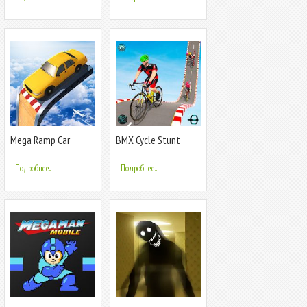
Builders Game
Mega Ramp Car
BMX Cycle Stunt
Jumping
Game: Mega Ramp
Bicycle Racing
Подробнее...
Подробнее...