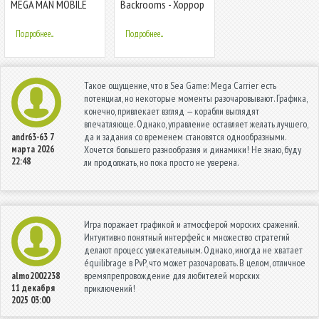
MEGA MAN MOBILE
Backrooms - Хоррор
в Закулисье
Подробнее...
Подробнее...
Такое ощущение, что в Sea Game: Mega Carrier есть
потенциал, но некоторые моменты разочаровывают. Графика,
конечно, привлекает взгляд — корабли выглядят
впечатляюще. Однако, управление оставляет желать лучшего,
да и задания со временем становятся однообразными.
andr63-63
7
марта 2026
Хочется большего разнообразия и динамики! Не знаю, буду
22:48
ли продолжать, но пока просто не уверена.
Игра поражает графикой и атмосферой морских сражений.
Интуитивно понятный интерфейс и множество стратегий
делают процесс увлекательным. Однако, иногда не хватает
équilibrage в PvP, что может разочаровать. В целом, отличное
времяпрепровождение для любителей морских
almo2002238
11 декабря
приключений!
2025 03:00