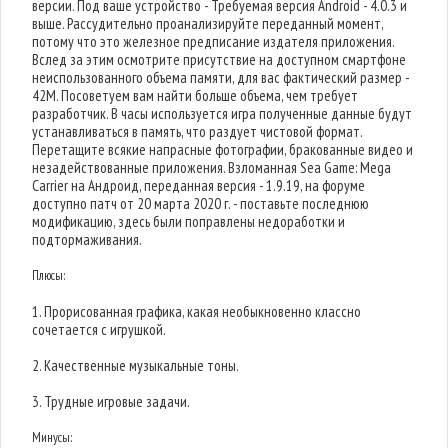
версии. Под ваше устройство - Требуемая версия Android - 4.0.3 и
выше. Рассудительно проанализируйте переданный момент,
потому что это железное предписание издателя приложения.
Вслед за этим осмотрите присутствие на доступном смартфоне
неиспользованного объема памяти, для вас фактический размер -
42M. Посоветуем вам найти больше объема, чем требует
разработчик. В часы используется игра полученные данные будут
устанавливаться в память, что раздует чистовой формат.
Перетащите всякие напрасные фотографии, бракованные видео и
незадействованные приложения. Взломанная Sea Game: Mega
Carrier на Андроид, переданная версия - 1.9.19, на форуме
доступно патч от 20 марта 2020 г. - поставьте последнюю
модификацию, здесь были поправлены недоработки и
подтормаживания.
Плюсы:
1. Прорисованная графика, какая необыкновенно классно
сочетается с игрушкой.
2. Качественные музыкальные тоны.
3. Трудные игровые задачи.
Минусы: