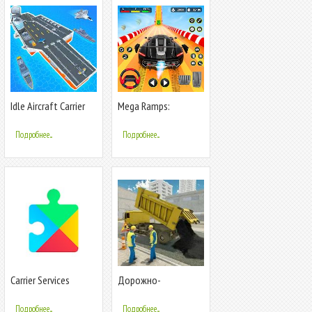
Idle Aircraft Carrier
Mega Ramps:
Ultimate Stunts
Подробнее...
Подробнее...
Carrier Services
Дорожно-
строительные
машины Mega
Подробнее...
Подробнее...