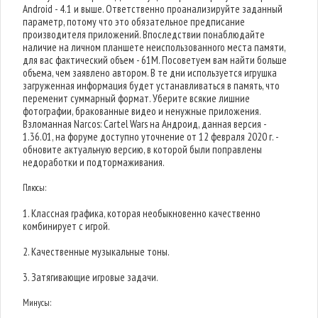
Android - 4.1 и выше. Ответственно проанализируйте заданный
параметр, потому что это обязательное предписание
производителя приложений. Впоследствии понаблюдайте
наличие на личном планшете неиспользованного места памяти,
для вас фактический объем - 61M. Посоветуем вам найти больше
объема, чем заявлено автором. В те дни используется игрушка
загруженная информация будет устанавливаться в память, что
переменит суммарный формат. Уберите всякие лишние
фотографии, бракованные видео и ненужные приложения.
Взломанная Narcos: Cartel Wars на Андроид, данная версия -
1.36.01, на форуме доступно уточнение от 12 февраля 2020 г. -
обновите актуальную версию, в которой были поправлены
недоработки и подтормаживания.
Плюсы:
1. Классная графика, которая необыкновенно качественно
комбинирует с игрой.
2. Качественные музыкальные тоны.
3. Затягивающие игровые задачи.
Минусы: