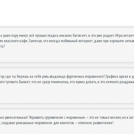
а ушло пару минут, всё прошло гладко, никаких багов нет, и это уже радует. Игра летае
ля классного кафе. Замечал, что иногда мобильный интернет, даже при хорошем сигнале,
ть?
ор, где ты берешь на себя роль владельца фургончика мороженого! Графика яркая и дета
го туговато. Бывает, что не сразу понимаешь, что нужно делать, и это немного раздраж
но увлекательная! Управлять грузовичком с мороженым — это не только весело, но и за
 создавая уникальные мороженое для клиентов, — отличное развлечение!