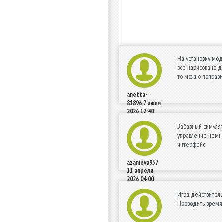
На установку мод
всё нарисовано д
то можно поправи
anetta-
81896
7 июля
2026 12:40
Забавный симулят
управление немно
интерфейс.
azanieva957
11 апреля
2026 04:00
Игра действитель
Проводить время,