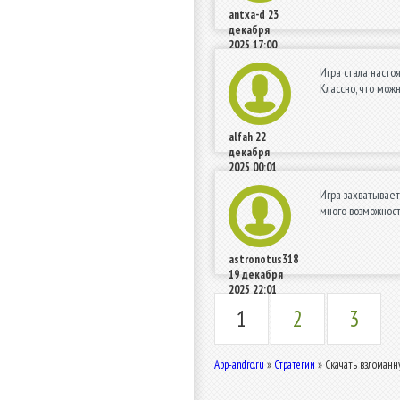
antxa-d
23
декабря
2025 17:00
Игра стала насто
Классно, что мож
alfah
22
декабря
2025 00:01
Игра захватывает
много возможност
astronotus318
19 декабря
2025 22:01
1
2
3
App-andro.ru
»
Стратегии
» Скачать взломанну