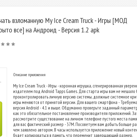
чать взломанную My Ice Cream Truck - Игры [МОД
рыто все] на Андроид - Версия 1.2 apk
Описание приложения
-
My Ice Cream Truck - Игры - коронная игрушка, сгенерированная увере
издателем под Android Tapps Games. Для старта игры вам не мешало 
проконтролировать личную версию системы, должные системное кр
игры меняются от принятой версии. Для вашего смартфона - Требуем
версия Android - 4.1 и выше. Обдуманно проверьте заданный параметр
как это обязательное постановление производителя приложений. З
рассмотрите существование на личном телефоне пустого места памя
для вас фактический размер - 37M. Посоветуем вам добыть больше ра
чем заявлено автором. В часы используется приложение новый конте
будет копироваться в память, что переменит завершающий размер.