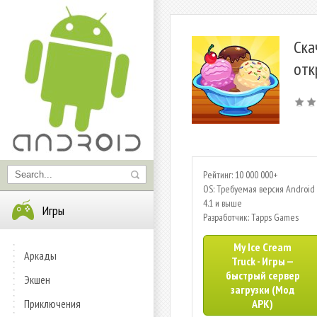
Ска
отк
Рейтинг: 10 000 000+
OS: Требуемая версия Android 
4.1 и выше
Игры
Разработчик: Tapps Games
My Ice Cream
Аркады
Truck - Игры —
быстрый сервер
Экшен
загрузки (Мод
Приключения
APK)