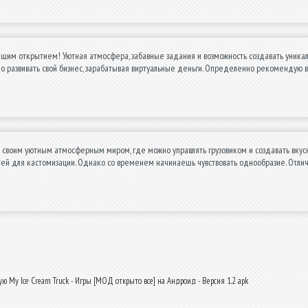
ящим открытием! Уютная атмосфера, забавные задания и возможность создавать уникал
но развивать свой бизнес, зарабатывая виртуальные деньги. Определенно рекомендую 
 своим уютным атмосферным миром, где можно управлять грузовиком и создавать вкусн
ей для кастомизации. Однако со временем начинаешь чувствовать однообразие. Отли
ю My Ice Cream Truck - Игры [МОД открыто все] на Андроид - Версия 1.2 apk