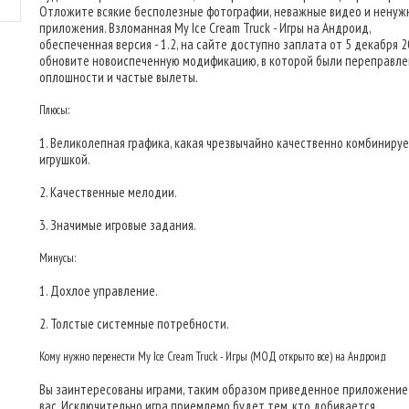
Отложите всякие бесполезные фотографии, неважные видео и ненуж
приложения. Взломанная My Ice Cream Truck - Игры на Андроид,
обеспеченная версия - 1.2, на сайте доступно заплата от 5 декабря 201
обновите новоиспеченную модификацию, в которой были переправл
оплошности и частые вылеты.
Плюсы:
1. Великолепная графика, какая чрезвычайно качественно комбинируе
игрушкой.
2. Качественные мелодии.
3. Значимые игровые задания.
Минусы:
1. Дохлое управление.
2. Толстые системные потребности.
Кому нужно перенести My Ice Cream Truck - Игры (МОД открыто все) на Андроид
Вы заинтересованы играми, таким образом приведенное приложение
вас. Исключительно игра приемлемо будет тем, кто добивается