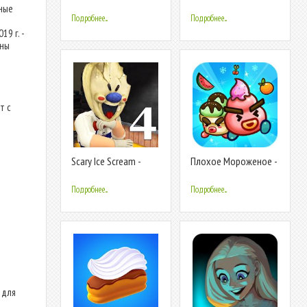
Ice Cream Cooking
ные
Подробнее...
Подробнее...
9 г. -
ены
т с
Scary Ice Scream -
Плохое Мороженое -
Scary Neighborhood
Bad Icy Cream Vseigru
Cream
Mobile
Подробнее...
Подробнее...
 для