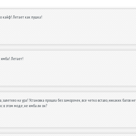
о кайф! Летает как пушка!
 имба! Летает!
, залетело на ура! Установка прошла без заморочек, все четко встало, никаких багов не
с в этом моде, не имба ли он?