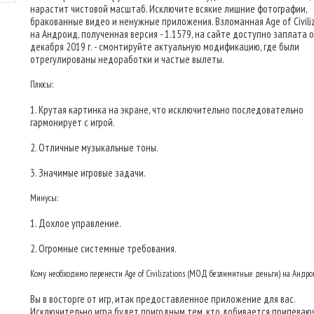
нарастит чистовой масштаб. Исключите всякие лишние фотографии,
бракованные видео и ненужные приложения. Взломанная Age of Civili
на Андроид, полученная версия - 1.1579, на сайте доступно заплата о
декабря 2019 г. - смонтируйте актуальную модификацию, где были
отрегулированы недоработки и частые вылеты.
Плюсы:
1. Крутая картинка на экране, что исключительно последовательно
гармонирует с игрой.
2. Отличные музыкальные тоны.
3. Значимые игровые задачи.
Минусы:
1. Дохлое управление.
2. Огромные системные требования.
Кому необходимо перенести Age of Civilizations (МОД безлимитные деньги) на Андр
Вы в восторге от игр, итак предоставленное приложение для вас.
Исключительно игра будет пригодным тем, кто добивается припеваюч