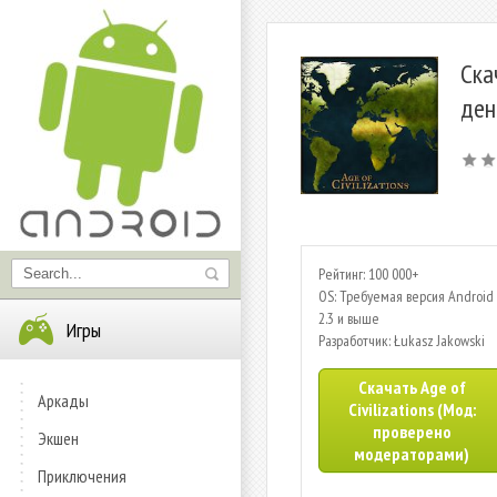
Ска
ден
Рейтинг: 100 000+
OS: Требуемая версия Android 
2.3 и выше
Игры
Разработчик: Łukasz Jakowski
Скачать Age of
Аркады
Civilizations (Мод:
проверено
Экшен
модераторами)
Приключения