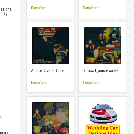
Lite
Civilizations
Подробнее...
Подробнее...
zations
т 23
Age of Civilizations
Эпоха Цивилизаций
Америка
Европа
Подробнее...
Подробнее...
оид
и и с