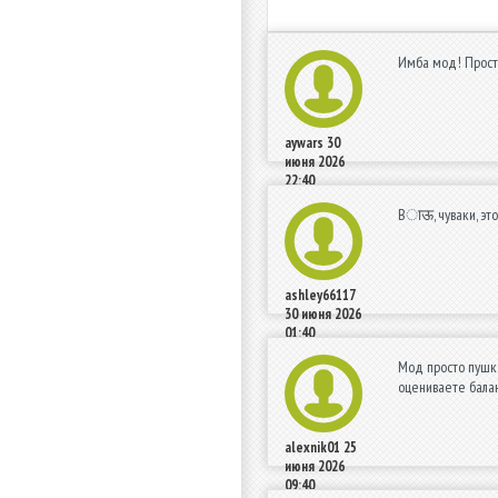
Имба мод! Прост
aywars
30
июня 2026
22:40
Вाऊ, чуваки, это
ashley66117
30 июня 2026
01:40
Мод просто пушка
оцениваете балан
alexnik01
25
июня 2026
09:40