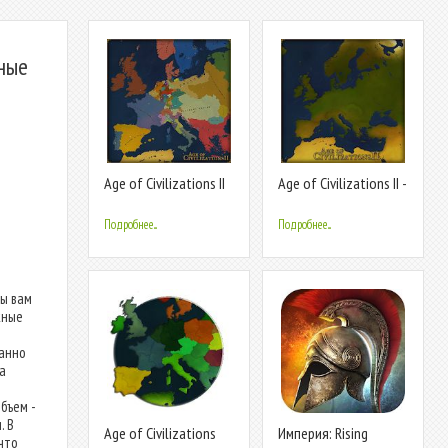
тные
Age of Civilizations II
Age of Civilizations II -
Europe
Lite
Подробнее...
Подробнее...
ры вам
жные
манно
а
бъем -
. В
Age of Civilizations
Империя: Rising
что