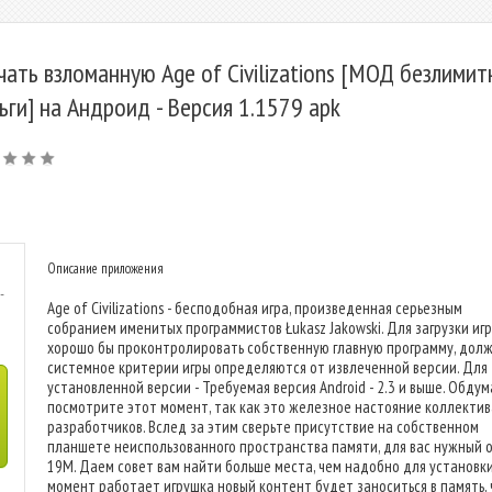
чать взломанную Age of Civilizations [МОД безлими
ьги] на Андроид - Версия 1.1579 apk
Описание приложения
-
Age of Civilizations - бесподобная игра, произведенная серьезным
собранием именитых программистов Łukasz Jakowski. Для загрузки иг
хорошо бы проконтролировать собственную главную программу, дол
системное критерии игры определяются от извлеченной версии. Для
установленной версии - Требуемая версия Android - 2.3 и выше. Обду
посмотрите этот момент, так как это железное настояние коллектив
разработчиков. Вслед за этим сверьте присутствие на собственном
планшете неиспользованного пространства памяти, для вас нужный о
19M. Даем совет вам найти больше места, чем надобно для установки
момент работает игрушка новый контент будет заноситься в память, 