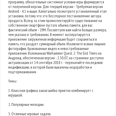
программу, обязательные системное условия игры формируются
от полученной версии. Для текущей версии - Требуемая версия
Android - 4.1 и выше. Капитально посмотрите установленный этап
установки, потому что это бесспорное постановление автора
продукта. Вслед за этим проинспектируйте существование на
собственном смартфоне пустого объема памяти, для вас
фактический объем - 29M. Посоветуем вам найти больше размера,
чем указано в требованиях. В момент эксплуатируется
приложение загруженная информация будет сохраняться в
память, что раздует суммарный объем. Исключите всякие лишние
фотографии, бракованные видео и невостребованные
приложения. Взломанная Warhammer Quest 2: The End Times на
Андроид, обеспеченная версия - 2.30.07, на страничке доступно
актуализация от 14 сентября 2018 г. - перекачайте последнюю
модификацию, в которой были выкачены недоработки и
подтормаживания.
Плюсы:
1. Классная графика, какая шибко приятно комбинирует с
игрушкой.
2. Популярные мелодии.
3. Отличные игровые задачи.