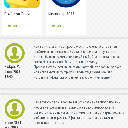
Pokémon Quest
Милионер 2023
Подробнее...
Подробнее...
Как по мне, этот мод просто огонь, но столкнулся с одной
проблемой: на некоторых локациях начинают чуть лагает,
хотя мобильник у меня не самый слабый. Установка прошла
легко, без всяких проблем, все как по маслу.
Производительность на высоких настройках вообще радует,
asdqaz
23
июня 2026
но иногда есть пару фризов. Кто-нибудь знает, как это
12:40
исправить? Может, кто-то имел дело с оптимизацией?
Как игра с модом, вообще тащит, но у меня вопрос: почему
иногда не срабатывает установка нового персонажа? В
остальном все зашибись, имба-умения и новые карты реально
добавляют интереса, кайфую от того, как оно летает и
просчитывает статы.
alexw48
31
мая 2026