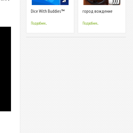
Dice With Buddies™
город вождение
Free - The Fun Social
школа имитатор
Dice Game
автомобиль стоянка
Подробнее...
Подробнее...