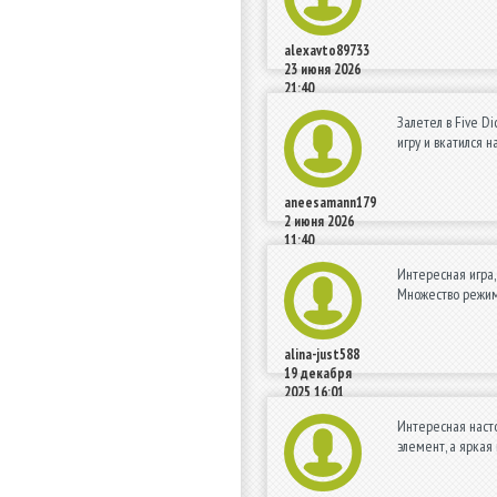
alexavto89733
23 июня 2026
21:40
Залетел в Five D
игру и вкатился н
aneesamann179
2 июня 2026
11:40
Интересная игра
Множество режимо
alina-just588
19 декабря
2025 16:01
Интересная насто
элемент, а яркая