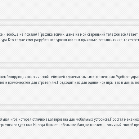
ice и вообще не пожалел! Графика топчик, даже на мой старенький телефон всё летает к
а ура. Кто-то уже смог разрубить все уровни или там прикиньте, остались какие-то секре
, комбинирующая классический геймплей с увлекательными элементами. Удобное упра
в и возможностей для стратегиям. Подходит как для одиночной игры, так и для вызо
льная игра, которая отлично адаптирована для мобильных устройств. Простая механик
 графика радует глаз. Иногда бывают небольшие баги, но в целом — отличный способ пр