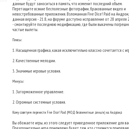
данные будут заноситься в память, что изменит последний объем.
Перетащите всякие бесполезные фотографии, бракованные видео и
невостребованные приложения. Взломанная Five Dice! Paid на Андрои
данная версия - 21.8, на форуме доступно исправление от 28 апреля 2
- смонтируйте последнюю модификацию, где были выкачены погрешн
частые вылеты.
Плюсы:
1. Насыщенная графика, какая исключительно классно сочетается с иг
2. Качественные мелодии.
3. Значимые игровые условия.
Минусы:
1. Заторможенное управление.
2. Огромные системные условия.
Кому советуем перенести Five Dice! Paid (МОД безлимитные деньги) на Андроид
Вы обожаете игры, из этого следует приведенное приложение для вас
Предпочительно игра приемлемо будет тем, кто стремится припеваю