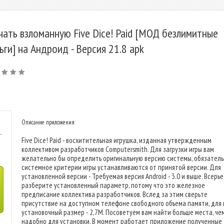
чать взломанную Five Dice! Paid [МОД безлимитные
ьги] на Андроид - Версия 21.8 apk
Описание приложения
-
Five Dice! Paid - восхитительная игрушка, изданная утвержденным
коллективом разработчиков Computersmith. Для загрузки игры вам
желательно бы определить оригинальную версию системы, обязател
системное критерии игры устанавливаются от принятой версии. Для
установленной версии - Требуемая версия Android - 3.0 и выше. Всерье
разберите установленный параметр, потому что это железное
предписание коллектива разработчиков. Вслед за этим сверьте
присутствие на доступном телефоне свободного объема памяти, для 
установочный размер - 2,7M. Посоветуем вам найти больше места, че
надобно для установки. В момент работает приложение полученные