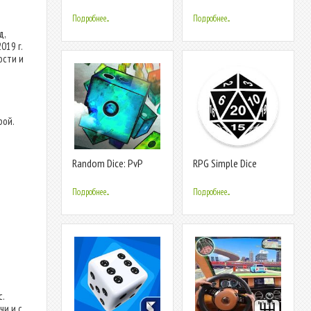
Dice Royale Game
Подробнее...
Подробнее...
д,
019 г.
ости и
рой.
Random Dice: PvP
RPG Simple Dice
Defense
Подробнее...
Подробнее...
.
чи и с