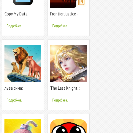
Copy My Data
Frontier Justice -
Возвращение на
Дикий Запад
Подробнее...
Подробнее...
льва сима:
The Last Knight：
восстание короля
Последний воин
Подробнее...
Подробнее...