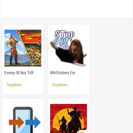
Evony-Vị Vua Trở
WAStickers for
Lại-SohaGame
HarryPotter
Подробнее...
Подробнее...