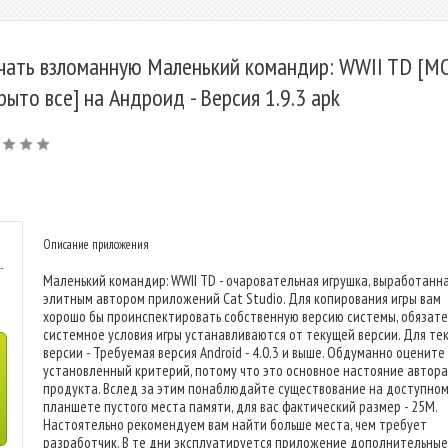
чать взломанную Маленький командир: WWII TD [М
рыто все] на Андроид - Версия 1.9.3 apk
Описание приложения
-
Маленький командир: WWII TD - очаровательная игрушка, выработанн
элитным автором приложений Cat Studio. Для копирования игры вам
хорошо бы проинспектировать собственную версию системы, обязат
системное условия игры устанавливаются от текущей версии. Для те
версии - Требуемая версия Android - 4.0.3 и выше. Обдуманно оцените
установленный критерий, потому что это основное настояние автора
продукта. Вслед за этим понаблюдайте существование на доступно
планшете пустого места памяти, для вас фактический размер - 25M.
Настоятельно рекомендуем вам найти больше места, чем требует
разработчик. В те дни эксплуатируется приложение дополнительные