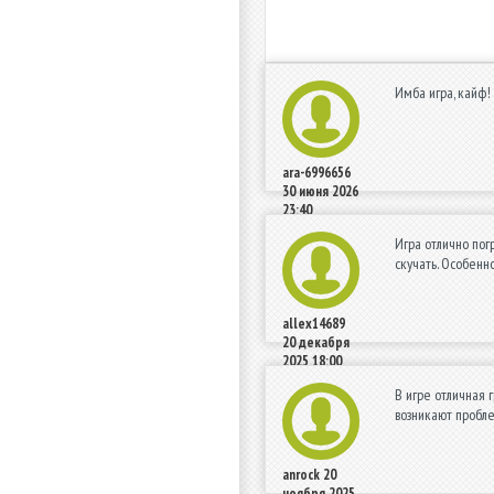
Имба игра, кайф!
ara-6996656
30 июня 2026
23:40
Игра отлично пог
скучать. Особенн
allex14689
20 декабря
2025 18:00
В игре отличная 
возникают пробл
anrock
20
ноября 2025