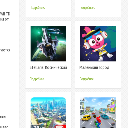
Файловый менеджер
Commander
(очень маленький)
Подробнее...
Подробнее...
WII TD
ция от
етается
Stellaris: Космический
Маленький город
Командир, стратегия
Пао Пао: космический
Sci-Fi
корабль
Подробнее...
Подробнее...
роид
 вас.