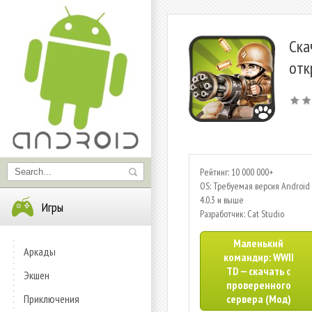
Ска
отк
Рейтинг: 10 000 000+
OS: Требуемая версия Android 
4.0.3 и выше
Игры
Разработчик: Cat Studio
Маленький
Аркады
командир: WWII
TD — скачать с
Экшен
проверенного
Приключения
сервера (Мод)