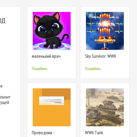
ОД
маленький врач
Sky Survivor: WWII
любимчик больни
Aircraft Sh
Подробнее...
Подробнее...
ая
ельные
кущей
м
Проводник -
WWII Tank