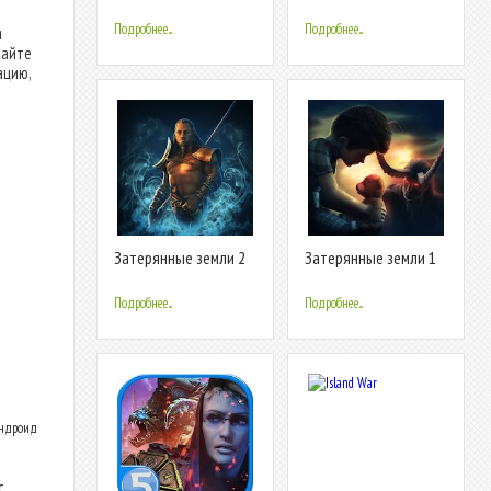
(free to play)
(free-to-play)
Подробнее...
Подробнее...
я
сайте
ацию,
Затерянные земли 2
Затерянные земли 1
(free-to-play)
(free to play)
Подробнее...
Подробнее...
Андроид
с