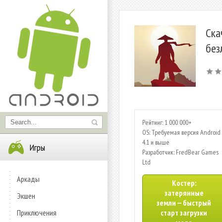
Ска
без
Рейтинг: 1 000 000+
OS: Требуемая версия Android 
4.1 и выше
Игры
Разработчик: FredBear Games
Ltd
Аркады
Костер:
затерянные
Экшен
земли — быстрый
Приключения
старт загрузки