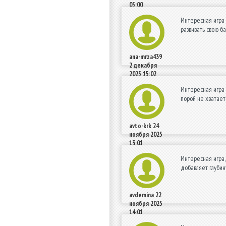
05:00
Интересная игра 
развивать свою б
ana-mrza439
2 декабря
2025 15:02
Интересная игра 
порой не хватает
avto-krk
24
ноября 2025
13:01
Интересная игра,
добавляет глубин
avdemina
22
ноября 2025
14:01