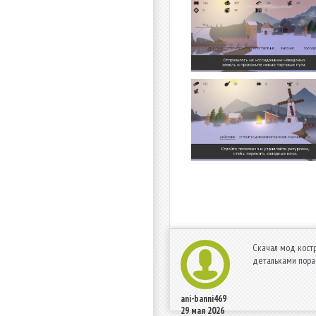
Скачал мод костр
детальками пораб
ani-banni469
29 мая 2026