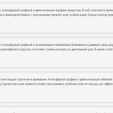
с атмосферной графикой и увлекательным игровым процессом. В ней сочетаются элеме
азу и взаимодействовать с персонажами придаёт игре особый шарм. Однако иногда во
с атмосферной графикой и затягивающим геймплейом. Возможность развивать свою дер
 разнообразия в задачах, что может снизить интерес на длительный срок. В целом, стоит
 сочетающая стратегии и выживание. Атмосферная графика и увлекательный геймплей з
у. Однако местами сложность может расстраивать, особенно если не знаешь, как эффек