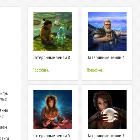
Затерянные земли 8
Затерянные земли 4
(free to play)
Подробнее...
Подробнее...
 игры
имые
манно
ие
Даем
Затерянные земли 5
Затерянные земли 3
яться