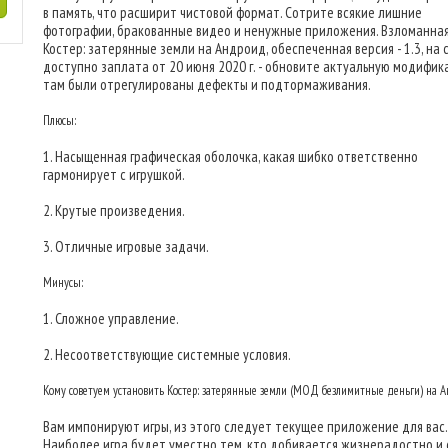
в память, что расширит чистовой формат. Сотрите всякие лишние
фотографии, бракованные видео и ненужные приложения. Взломанна
Костер: затерянные земли на Андроид, обеспеченная версия - 1.3, на 
доступно заплата от 20 июня 2020 г. - обновите актуальную модифик
там были отрегулированы дефекты и подтормаживания.
Плюсы:
1. Насыщенная графическая оболочка, какая шибко ответственно
гармонирует с игрушкой.
2. Крутые произведения.
3. Отличные игровые задачи.
Минусы:
1. Сложное управление.
2. Несоответствующие системные условия.
Кому советуем установить Костер: затерянные земли (МОД безлимитные деньги) на 
Вам импонируют игры, из этого следует текущее приложение для вас.
Наиболее игра будет уместно тем, кто добивается жизнерадостно и 