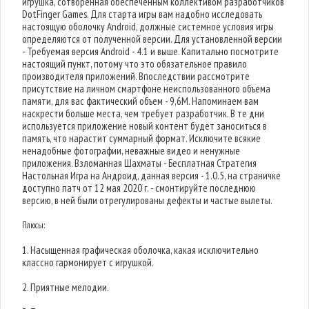
игрушка, сотворенная обеспеченным коллективом разработчиков
DotFinger Games. Для старта игры вам надобно исследовать
настоящую оболочку Android, должные системное условия игры
определяются от полученной версии. Для установленной версии
- Требуемая версия Android - 4.1 и выше. Капитально посмотрите
настоящий пункт, потому что это обязательное правило
производителя приложений. Впоследствии рассмотрите
присутствие на личном смартфоне неиспользованного объема
памяти, для вас фактический объем - 9,6M. Напоминаем вам
наскрести больше места, чем требует разработчик. В те дни
используется приложение новый контент будет заноситься в
память, что нарастит суммарный формат. Исключите всякие
ненадобные фотографии, неважные видео и ненужные
приложения. Взломанная Шахматы - Бесплатная Стратегия
Настольная Игра на Андроид, данная версия - 1.0.5, на страничке
доступно патч от 12 мая 2020 г. - смонтируйте последнюю
версию, в ней были отрегулированы дефекты и частые вылеты.
Плюсы:
1. Насыщенная графическая оболочка, какая исключительно
классно гармонирует с игрушкой.
2. Приятные мелодии.