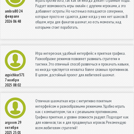
играть против бота, так как он иногда делает странные ходы.
Радует возможность игры онлайн с другими игроками, а это
добавляет остроты. Но частенько попадаются соперники,
ambra80
24
февраля
которые просто не сдаются, даже когда у них нет шансов. В
2026 06:48
общем, игра для фанатов шахмат, но есть моменты, над
которыми стоит поработать.
Игра интересная, удобный интерфейс и приятная графика.
Разнообразие режимов позволяет развивать стратегии и
тактики. Это отличный способ развлечься и прокачать навыки,
но иногда чувствуется нехватка более сложных противников.
В целом, достойный проект для любителей шахмат.
aypichkur371
7 ноября
2025 08:02
Отличная шахматная игра с интуитивно понятным
интерфейсом и разнообразными режимами. Удобно играть
как с компьютером, так и с реальными противниками.
Графика приятная, а уровни сложности радуют. Подходит как
для новичков, так и для продвинутых игроков. Рекомендую
argoom
29
октября
всем любителям стратегий!
2025 23:01