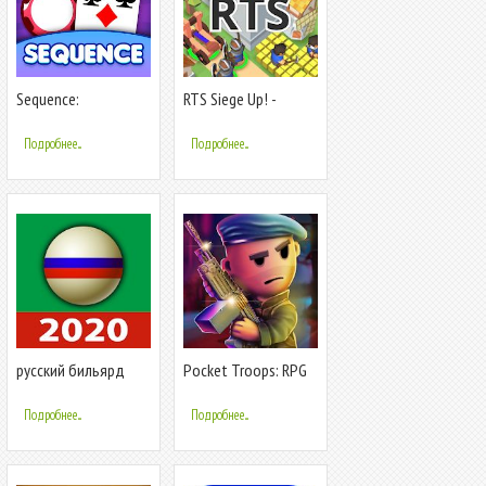
Sequence:
RTS Siege Up! -
Настольная игра
Бесплатная
стратегия Оффлайн
Подробнее...
Подробнее...
русский бильярд
Pocket Troops: RPG
Онлайн / Оффлайн
Стратегия
бесплатная игра
Подробнее...
Подробнее...