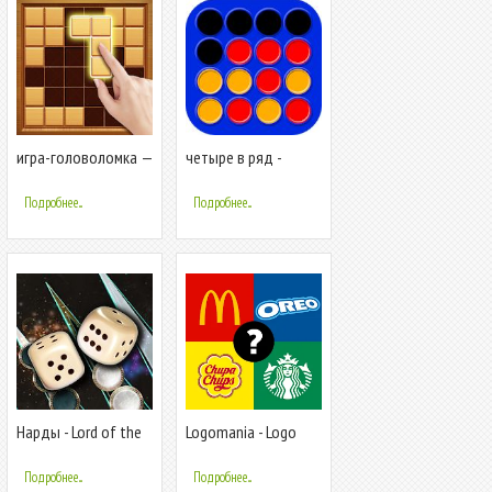
игра-головоломка —
четыре в ряд -
бесплатная
стратегия игра
классическая
Подробнее...
Подробнее...
Нарды - Lord of the
Logomania - Logo
Board - настольная
Quiz Original
игра онлайн
Подробнее...
Подробнее...