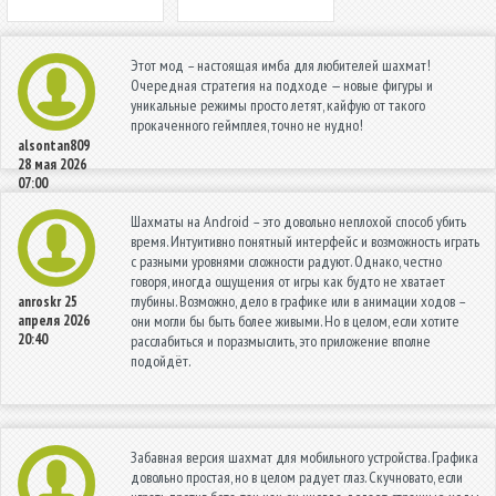
Этот мод – настоящая имба для любителей шахмат!
Очередная стратегия на подходе — новые фигуры и
уникальные режимы просто летят, кайфую от такого
прокаченного геймплея, точно не нудно!
alsontan809
28 мая 2026
07:00
Шахматы на Android – это довольно неплохой способ убить
время. Интуитивно понятный интерфейс и возможность играть
с разными уровнями сложности радуют. Однако, честно
говоря, иногда ощущения от игры как будто не хватает
глубины. Возможно, дело в графике или в анимации ходов –
anroskr
25
апреля 2026
они могли бы быть более живыми. Но в целом, если хотите
20:40
расслабиться и поразмыслить, это приложение вполне
подойдёт.
Забавная версия шахмат для мобильного устройства. Графика
довольно простая, но в целом радует глаз. Скучновато, если