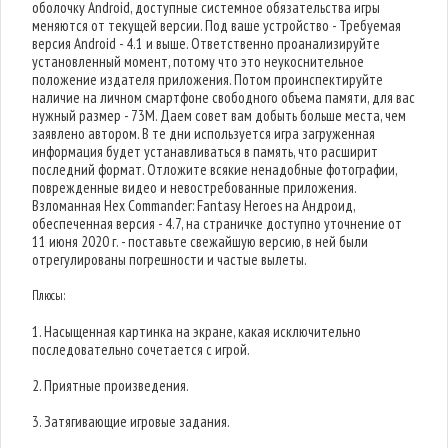
оболочку Android, доступные системное обязательства игры
меняются от текущей версии. Под ваше устройство - Требуемая
версия Android - 4.1 и выше. Ответственно проанализируйте
установленный момент, потому что это неукоснительное
положение издателя приложения. Потом проинспектируйте
наличие на личном смартфоне свободного объема памяти, для вас
нужный размер - 73M. Даем совет вам добыть больше места, чем
заявлено автором. В те дни используется игра загруженная
информация будет устанавливаться в память, что расширит
последний формат. Отложите всякие ненадобные фотографии,
поврежденные видео и невостребованные приложения.
Взломанная Hex Commander: Fantasy Heroes на Андроид,
обеспеченная версия - 4.7, на страничке доступно уточнение от
11 июня 2020 г. - поставьте свежайшую версию, в ней были
отрегулированы погрешности и частые вылеты.
Плюсы:
1. Насыщенная картинка на экране, какая исключительно
последовательно сочетается с игрой.
2. Приятные произведения.
3. Затягивающие игровые задания.