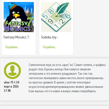
Fantasy Mosaics 7:
Sudoku Joy -
Our Home
классическое
судоку, судоку для
Подробнее...
Подробнее...
всех
Симпатичная игра, но есть одно "но". Сюжет неплох, а графика
радует глаз. Однако, иногда бои кажутся слишком
затянутыми, и это немного раздражает. Так-так-так,
тактически планировать нужно жестко, иначе проигрываешь
на простых уровнях. В целом, с учётом некоторых
alex-75-l
10
марта 2026
недостатков, времяпрепровождение вполне увлекательное.
17:48
Если ищешь что-то новое в жанре, можно попробовать.