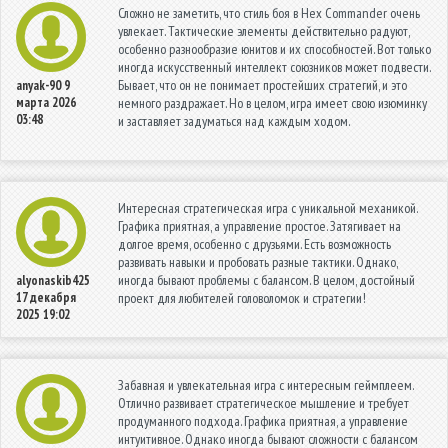
Сложно не заметить, что стиль боя в Hex Commander очень
увлекает. Тактические элементы действительно радуют,
особенно разнообразие юнитов и их способностей. Вот только
иногда искусственный интеллект союзников может подвести.
Бывает, что он не понимает простейших стратегий, и это
anyak-90
9
марта 2026
немного раздражает. Но в целом, игра имеет свою изюминку
03:48
и заставляет задуматься над каждым ходом.
Интересная стратегическая игра с уникальной механикой.
Графика приятная, а управление простое. Затягивает на
долгое время, особенно с друзьями. Есть возможность
развивать навыки и пробовать разные тактики. Однако,
иногда бывают проблемы с балансом. В целом, достойный
alyonaskib425
17 декабря
проект для любителей головоломок и стратегии!
2025 19:02
Забавная и увлекательная игра с интересным геймплеем.
Отлично развивает стратегическое мышление и требует
продуманного подхода. Графика приятная, а управление
интуитивное. Однако иногда бывают сложности с балансом