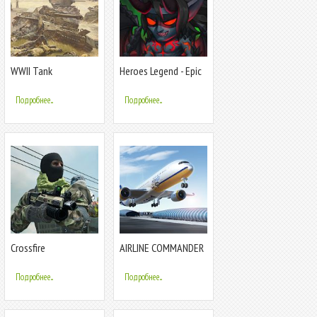
WWII Tank
Heroes Legend - Epic
Commander
Fantasy RPG
Подробнее...
Подробнее...
Crossfire
AIRLINE COMMANDER
Commander:Kill
- Чувство
Games
настоящего полета
Подробнее...
Подробнее...