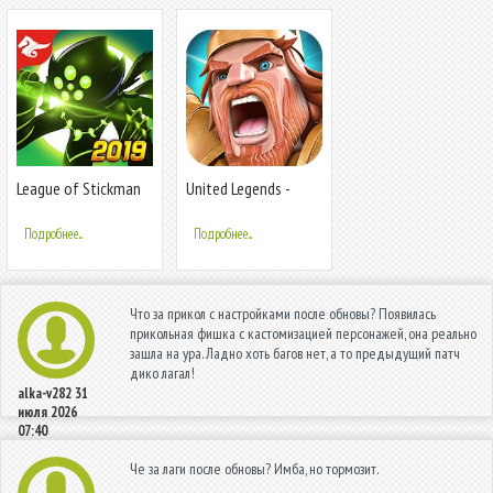
League of Stickman
United Legends -
2020- Ninja Arena
защитите свою
PVP(Dreamsky)
Страну!
Подробнее...
Подробнее...
Что за прикол с настройками после обновы? Появилась
прикольная фишка с кастомизацией персонажей, она реально
зашла на ура. Ладно хоть багов нет, а то предыдущий патч
дико лагал!
alka-v282
31
июля 2026
07:40
Че за лаги после обновы? Имба, но тормозит.