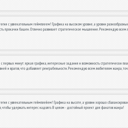
егия с увлекательным геймплеем! Графика на высоком уровне, а уровни разнообразные
сть прокачки башен. Отлично развивает стратегическое мышление. Рекомендую всем 
 с первых минут: яркая графика, интересные задания и возможность стратегически план
вней и врагов, что добавляет реиграбельности. Рекомендую всем любителям жанра, точ
егия с увлекательным геймплейем! Графика на высоте, а уровни хорошо сбалансирован
 чтобы удержать интерес надолго. В целом - достойный проект для фанатов жанра!