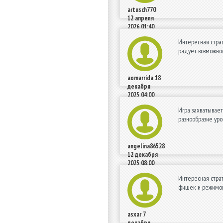
artusch770
12 апреля
2026 01:40
Интересная страт
радует возможно
aomarrida
18
декабря
2025 04:00
Игра захватывает
разнообразие уро
angelina86528
12 декабря
2025 08:00
Интересная страт
фишек и режимов,
asxar
7
декабря