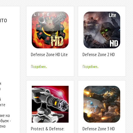
ыто
Defense Zone HD Lite
Defense Zone 2 HD
Lite
Подробнее...
Подробнее...
м
ы
й
ите
ние на
бъем -
лено
Protect & Defense:
Defense Zone 3 HD