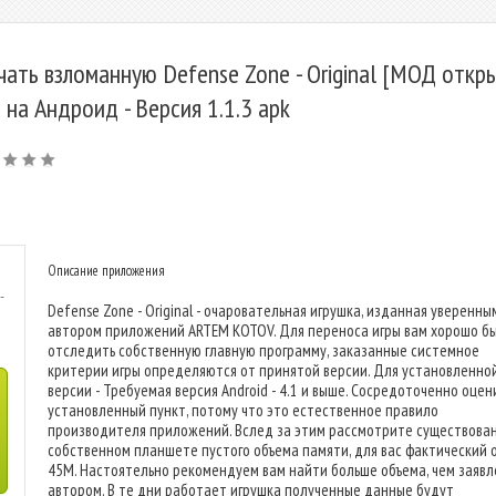
чать взломанную Defense Zone - Original [МОД откр
] на Андроид - Версия 1.1.3 apk
Описание приложения
-
Defense Zone - Original - очаровательная игрушка, изданная уверенны
автором приложений ARTEM KOTOV. Для переноса игры вам хорошо б
отследить собственную главную программу, заказанные системное
критерии игры определяются от принятой версии. Для установленно
версии - Требуемая версия Android - 4.1 и выше. Сосредоточенно оцен
установленный пункт, потому что это естественное правило
производителя приложений. Вслед за этим рассмотрите существова
собственном планшете пустого объема памяти, для вас фактический о
45M. Настоятельно рекомендуем вам найти больше объема, чем заяв
автором. В те дни работает игрушка полученные данные будут