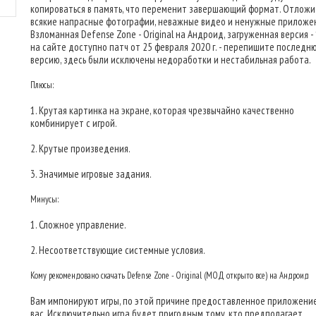
копироваться в память, что переменит завершающий формат. Отлож
всякие напрасные фотографии, неважные видео и ненужные приложен
Взломанная Defense Zone - Original на Андроид, загруженная версия - 1
на сайте доступно патч от 25 февраля 2020 г. - перепишите последн
версию, здесь были исключены недоработки и нестабильная работа.
Плюсы:
1. Крутая картинка на экране, которая чрезвычайно качественно
комбинирует с игрой.
2. Крутые произведения.
3. Значимые игровые задания.
Минусы:
1. Сложное управление.
2. Несоответствующие системные условия.
Кому рекомендовано скачать Defense Zone - Original (МОД открыто все) на Андроид
Вам импонируют игры, по этой причине предоставленное приложени
вас. Исключительно игра будет пригодным тому, кто предполагает