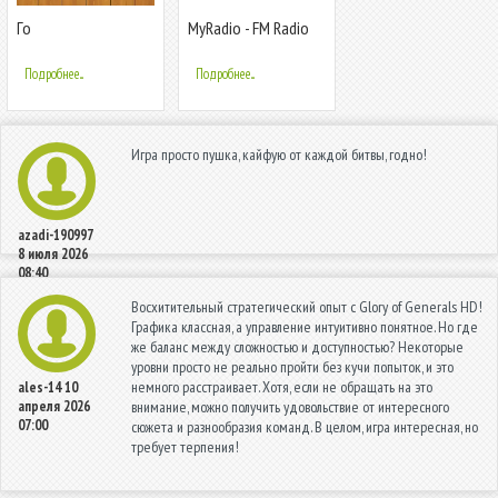
Го
MyRadio - FM Radio
App, AM Radio, Radio
Stations
Подробнее...
Подробнее...
Игра просто пушка, кайфую от каждой битвы, годно!
azadi-190997
8 июля 2026
08:40
Восхитительный стратегический опыт с Glory of Generals HD!
Графика классная, а управление интуитивно понятное. Но где
же баланс между сложностью и доступностью? Некоторые
уровни просто не реально пройти без кучи попыток, и это
немного расстраивает. Хотя, если не обращать на это
ales-14
10
апреля 2026
внимание, можно получить удовольствие от интересного
07:00
сюжета и разнообразия команд. В целом, игра интересная, но
требует терпения!